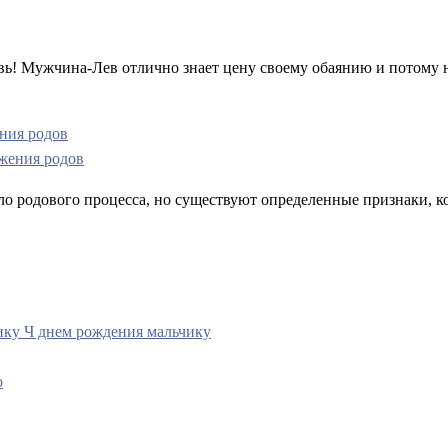
овь! Мужчина-Лев отлично знает цену своему обаянию и потому н
ния родов
ло родового процесса, но существуют определенные признаки, к
ику Ч днем рождения мальчику
о