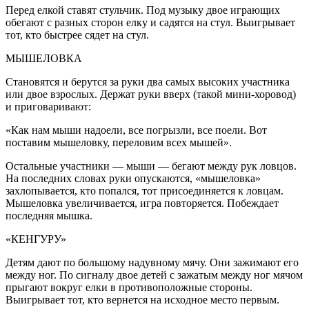
Перед елкой ставят стульчик. Под музыку двое играющих
обегают с разных сторон елку и садятся на стул. Выигрывает
тот, кто быстрее сядет на стул.
МЫШЕЛОВКА
Становятся и берутся за руки два самых высоких участника
или двое взрослых. Держат руки вверх (такой мини-хоровод)
и приговаривают:
«Как нам мыши надоели, все погрызли, все поели. Вот
поставим мышеловку, переловим всех мышей».
Остальные участники — мыши — бегают между рук ловцов.
На последних словах руки опускаются, «мышеловка»
захлопывается, кто попался, тот присоединяется к ловцам.
Мышеловка увеличивается, игра повторяется. Побеждает
последняя мышка.
«КЕНГУРУ»
Детям дают по большому надувному мячу. Они зажимают его
между ног. По сигналу двое детей с зажатым между ног мячом
прыгают вокруг елки в противоположные стороны.
Выигрывает тот, кто вернется на исходное место первым.