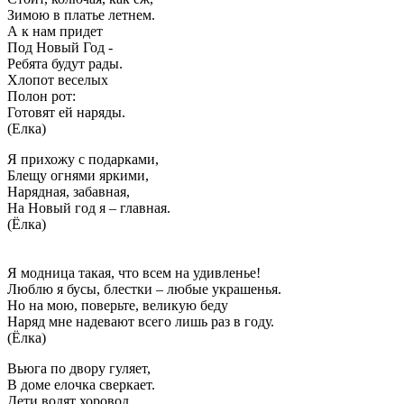
Зимою в платье летнем.
А к нам придет
Под Новый Год -
Ребята будут рады.
Хлопот веселых
Полон рот:
Готовят ей наряды.
(Елка)
Я прихожу с подарками,
Блещу огнями яркими,
Нарядная, забавная,
На Новый год я – главная.
(Ёлка)
Я модница такая, что всем на удивленье!
Люблю я бусы, блестки – любые украшенья.
Но на мою, поверьте, великую беду
Наряд мне надевают всего лишь раз в году.
(Ёлка)
Вьюга по двору гуляет,
В доме елочка сверкает.
Дети водят хоровод.