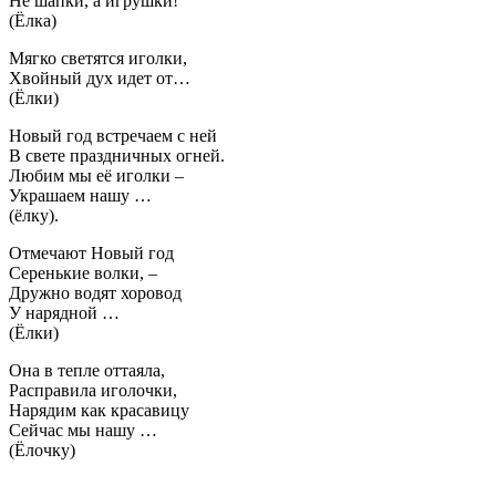
Не шапки, а игрушки!
(Ёлка)
Мягко светятся иголки,
Хвойный дух идет от…
(Ёлки)
Новый год встречаем с ней
В свете праздничных огней.
Любим мы её иголки –
Украшаем нашу …
(ёлку).
Отмечают Новый год
Серенькие волки, –
Дружно водят хоровод
У нарядной …
(Ёлки)
Она в тепле оттаяла,
Расправила иголочки,
Нарядим как красавицу
Сейчас мы нашу …
(Ёлочку)