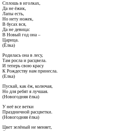
Сплошь в иголках,
Да не ёжик,
Лапы есть,
Но нету ножек,
В бусах вся,
Да не девица:
В Новый год она –
Царица.
(Ёлка)
Родилась она в лесу,
Там росла и расцвела.
И теперь свою красу
К Рождеству нам принесла.
(Елка)
Пускай, как ёж, колючая,
Но для ребят я лучшая.
(Новогодняя ёлка)
У неё все ветки
Праздничной расцветки.
(Новогодняя ёлка)
Цвет зелёный не меняет,