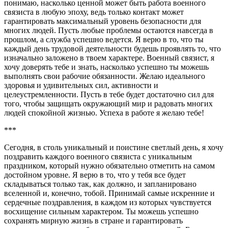
понимаю, насколько ценной может быть работа военного
связиста в любую эпоху, ведь только контакт может
гарантировать максимальный уровень безопасности для
многих людей. Пусть любые проблемы остаются навсегда в
прошлом, а служба успешно ведется. Я верю в то, что ты
каждый день трудовой деятельности будешь проявлять то, что
изначально заложено в твоем характере. Военный связист, я
хочу доверять тебе и знать, насколько успешно ты можешь
выполнять свои рабочие обязанности. Желаю идеального
здоровья и удивительных сил, активности и
целеустремленности. Пусть в тебе будет достаточно сил для
того, чтобы защищать окружающий мир и радовать многих
людей спокойной жизнью. Успеха в работе я желаю тебе!
***
Сегодня, в столь уникальный и поистине светлый день, я хочу
поздравить каждого военного связиста с уникальным
праздником, который нужно обязательно отметить на самом
достойном уровне. Я верю в то, что у тебя все будет
складываться только так, как должно, и запланировано
вселенной и, конечно, тобой. Принимай самые искренние и
сердечные поздравления, в каждом из которых чувствуется
восхищение сильным характером. Ты можешь успешно
сохранять мирную жизнь в стране и гарантировать