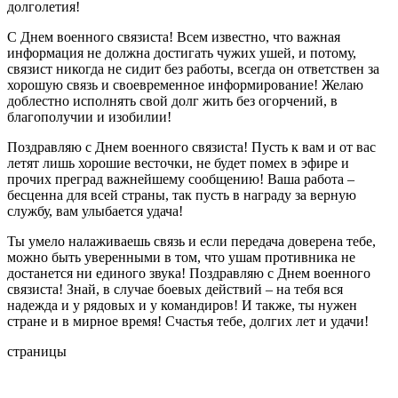
долголетия!
С Днем военного связиста! Всем известно, что важная
информация не должна достигать чужих ушей, и потому,
связист никогда не сидит без работы, всегда он ответствен за
хорошую связь и своевременное информирование! Желаю
доблестно исполнять свой долг жить без огорчений, в
благополучии и изобилии!
Поздравляю с Днем военного связиста! Пусть к вам и от вас
летят лишь хорошие весточки, не будет помех в эфире и
прочих преград важнейшему сообщению! Ваша работа –
бесценна для всей страны, так пусть в награду за верную
службу, вам улыбается удача!
Ты умело налаживаешь связь и если передача доверена тебе,
можно быть уверенными в том, что ушам противника не
достанется ни единого звука! Поздравляю с Днем военного
связиста! Знай, в случае боевых действий – на тебя вся
надежда и у рядовых и у командиров! И также, ты нужен
стране и в мирное время! Счастья тебе, долгих лет и удачи!
страницы