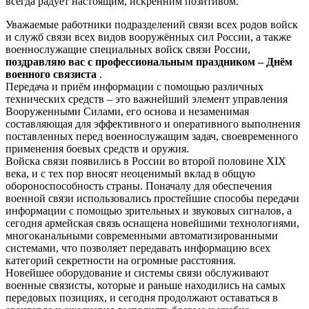
всегда радует настоящим, искренним позитивом.
Уважаемые работники подразделений связи всех родов войск
и служб связи всех видов вооружённых сил России, а также
военнослужащие специальных войск связи России,
поздравляю вас с профессиональным праздником –
Днём
военного связиста
.
Передача и приём информации с помощью различных
технических средств – это важнейший элемент управления
Вооруженными Силами, его основа и незаменимая
составляющая для эффективного и оперативного выполнения
поставленных перед военнослужащим задач, своевременного
применения боевых средств и оружия.
Войска связи появились в России во второй половине XIX
века, и с тех пор вносят неоценимый вклад в общую
обороноспособность страны. Поначалу для обеспечения
военной связи использовались простейшие способы передачи
информации с помощью зрительных и звуковых сигналов, а
сегодня армейская связь оснащена новейшими технологиями,
многоканальными современными автоматизированными
системами, что позволяет передавать информацию всех
категорий секретности на огромные расстояния.
Новейшее оборудование и системы связи обслуживают
военные связисты, которые и раньше находились на самых
передовых позициях, и сегодня продолжают оставаться в