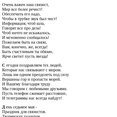
Очень важен наш связист,
Мир все более речист!
Обеспечить его надо,
Чтобы в трубке звук был чист!
Информация, чтоб шла,
Говорят все про дела!
Чтоб ничто не искажалось,
И мгновенно сообщалось!
Пожелаем быть на связи,
Вам, конечно, же, всегда!
Быть счастливым ты обязан,
Ярче светит пусть звезда!
С
егодня поздравляем тех людей,
Которые нас связывают с миром.
Лишь им одним преодолеть под силу
Вершины гор и пропасти морей.
И Вашему благодаря труду
Мы говорим с любимыми друзьями.
Пусть телефон сжимает расстояние,
И телеграммы нас всегда найдут!
Д
ень седьмое мая -
Праздник для связистов.
Творческих талантов