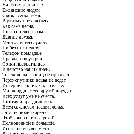
На путях тернистых.
Ежедневно людям
Связь всегда нужна.
В разных проявленьях,
Как сама весна.
Почта с телеграфом -
Давние друзья.
Много лет на службе,
Но без них нельзя.
Телефон помладше,
Правда, пошустрей.
Сотки превратились,
В действо наших дней.
Телевиденье границ не признает,
Через спутники вещание ведет.
Интернет растет, как в сказке,
Миллиардные его друзей порядки.
Всех услуг уже не счесть,
Потому и праздник есть.
Всем связистам поздравленья,
За успешные творенья.
Чтобы жизнь текла рекой,
Полноводной и большой.
Исполнялись все мечты,
Да детишки, чтоб росли.