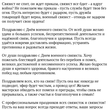
Связист не спит, он ждет приказа, связист все бдит - а вдруг
война? Не пожелаем мы приказа - пусть служба будет твоя без
огня. Пусть интересно будет с радаром, пусть дружба
товарищей будет верна, военный связист - отнюдь не задаром
он получает свои ордена!
Поздравляю с Днём военного связиста. От всей души желаю
удачи и больших успехов, беспрепятственной деятельности и
надёжной связи, благополучия и здоровья. Пусть всегда
удаётся вовремя доставлять информацию, устранять
противника и радоваться жизни.
От души поздравляю с Днем военного связиста. Хочу
пожелать блестящей деятельности без перебоев и помех,
великих достижений и несомненного успеха. Желаю бодрости
души и крепкого здоровья, бравого настроения и великих
побед над любым противником.
Поздравляем всех, кто на связи! Пусть она вас никогда не
подводит, эфир будет чистым, а провод цел! Желаем
мастерски обходить все помехи и преграды, чтобы связь не
прерывалась, а также счастья и благополучия в семьях!
С профессиональным праздников всех связисток и связистов!
Пусть на ваш вопрос всегда приходят ответы, ваши запросы