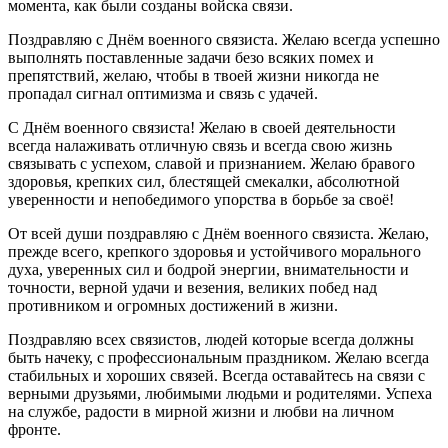
момента, как были созданы войска связи.
Поздравляю с Днём военного связиста. Желаю всегда успешно
выполнять поставленные задачи безо всяких помех и
препятствий, желаю, чтобы в твоей жизни никогда не
пропадал сигнал оптимизма и связь с удачей.
С Днём военного связиста! Желаю в своей деятельности
всегда налаживать отличную связь и всегда свою жизнь
связывать с успехом, славой и признанием. Желаю бравого
здоровья, крепких сил, блестящей смекалки, абсолютной
уверенности и непобедимого упорства в борьбе за своё!
От всей души поздравляю с Днём военного связиста. Желаю,
прежде всего, крепкого здоровья и устойчивого морального
духа, уверенных сил и бодрой энергии, внимательности и
точности, верной удачи и везения, великих побед над
противником и огромных достижений в жизни.
Поздравляю всех связистов, людей которые всегда должны
быть начеку, с профессиональным праздником. Желаю всегда
стабильных и хороших связей. Всегда оставайтесь на связи с
верными друзьями, любимыми людьми и родителями. Успеха
на службе, радости в мирной жизни и любви на личном
фронте.