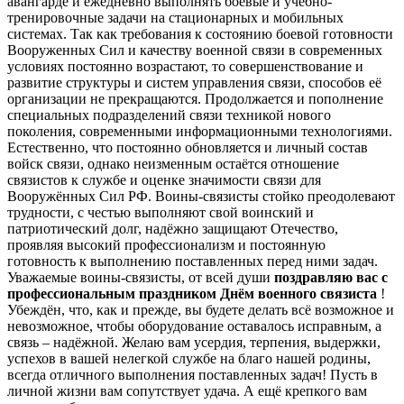
авангарде и ежедневно выполнять боевые и учебно-
тренировочные задачи на стационарных и мобильных
системах. Так как требования к состоянию боевой готовности
Вооруженных Сил и качеству военной связи в современных
условиях постоянно возрастают, то совершенствование и
развитие структуры и систем управления связи, способов её
организации не прекращаются. Продолжается и пополнение
специальных подразделений связи техникой нового
поколения, современными информационными технологиями.
Естественно, что постоянно обновляется и личный состав
войск связи, однако неизменным остаётся отношение
связистов к службе и оценке значимости связи для
Вооружённых Сил РФ. Воины-связисты стойко преодолевают
трудности, с честью выполняют свой воинский и
патриотический долг, надёжно защищают Отечество,
проявляя высокий профессионализм и постоянную
готовность к выполнению поставленных перед ними задач.
Уважаемые воины-связисты, от всей души
поздравляю вас с
профессиональным праздником Днём военного связиста
!
Убеждён, что, как и прежде, вы будете делать всё возможное и
невозможное, чтобы оборудование оставалось исправным, а
связь – надёжной. Желаю вам усердия, терпения, выдержки,
успехов в вашей нелегкой службе на благо нашей родины,
всегда отличного выполнения поставленных задач! Пусть в
личной жизни вам сопутствует удача. А ещё крепкого вам