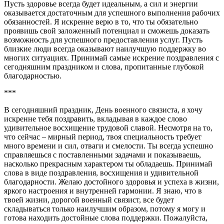
Пусть здоровье всегда будет идеальным, а сил и энергии
оказывается достаточным для успешного выполнения рабочих
обязанностей. Я искренне верю в то, что ты обязательно
проявишь свой заложенный потенциал и сможешь доказать
возможность для успешного предоставления услуг. Пусть
близкие люди всегда оказывают наилучшую поддержку во
многих ситуациях. Принимай самые искрение поздравления с
сегодняшним праздником и слова, пропитанные глубокой
благодарностью.
***
В сегодняшний праздник, День военного связиста, я хочу
искренне тебя поздравить, вкладывая в каждое слово
удивительное восхищение трудовой славой. Несмотря на то,
что сейчас – мирный период, твоя специальность требует
много времени и сил, отваги и смелости. Ты всегда успешно
справляешься с поставленными задачами и показываешь,
насколько прекрасным характером ты обладаешь. Принимай
слова в виде поздравления, восхищения и удивительной
благодарности. Желаю достойного здоровья и успеха в жизни,
яркого настроения и внутренней гармонии. Я знаю, что в
твоей жизни, дорогой военный связист, все будет
складываться только наилучшим образом, потому я могу и
готова находить достойные слова поддержки. Пожалуйста,