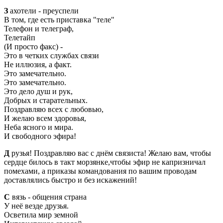
З
ахотели - преуспели
В том, где есть приставка "теле"
Телефон и телеграф,
Телетайп
(И просто факс) -
Это в четких службах связи
Не иллюзия, а факт.
Это замечательно.
Это замечательно.
Это дело душ и рук,
Добрых и старательных.
Поздравляю всех с любовью,
И желаю всем здоровья,
Неба ясного и мира.
И свободного эфира!
Д
рузья! Поздравляю вас с днём связиста! Желаю вам, чтобы
сердце билось в такт морзянке,чтобы эфир не капризничал
помехами, а приказы командования по вашим проводам
доставлялись быстро и без искажений!
С
вязь - общения страна
У неё везде друзья.
Осветила мир земной