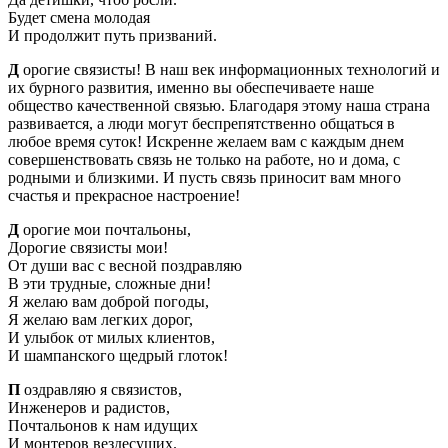
Будет смена молодая
И продолжит путь призваний.
Д
орогие связисты! В наш век информационных технологий и
их бурного развития, именно вы обеспечиваете наше
общество качественной связью. Благодаря этому наша страна
развивается, а люди могут беспрепятственно общаться в
любое время суток! Искренне желаем вам с каждым днем
совершенствовать связь не только на работе, но и дома, с
родными и близкими. И пусть связь приносит вам много
счастья и прекрасное настроение!
Д
орогие мои почтальоны,
Дорогие связисты мои!
От души вас с весной поздравляю
В эти трудные, сложные дни!
Я желаю вам доброй погоды,
Я желаю вам легких дорог,
И улыбок от милых клиентов,
И шампанского щедрый глоток!
П
оздравляю я связистов,
Инженеров и радистов,
Почтальонов к нам идущих
И монтеров вездесущих.