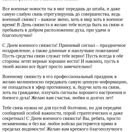
Все военные новости ты в миг передашь до штаба, и даже
самую слабую связь отрегулируешь до совершенства, ведь
военный связист – важное звено, хоть в мир хоть в военное
время! В День связиста я желаю тебе всегда быть на связи и
пребывать в добром расположении духа, при удачи и
благополучии!
С Днем военного связиста! Принимай сигнал – праздничное
поздравление, а также длинные и наилучшие пожелания!
Пусть средства связи служат тебе верно! Пусть всегда в обе
стороны летят верные хорошие вести! И наконец, пусть в
твоей жизни все будет просто замечательно!
Военному связисту в его профессиональный праздник я
желаю молниеносно передавать самую ценную информацию,
не попадаться в эфир противнику, и, будучи хоть на связи,
хоть на гражданке, излучать сигналы хорошего настроения и
боевого духа! Желаю вам счастья, любви и долгих лет!
Тебе связь нужна не для пустой болтовни, но для передачи
сообщений особой важности, порой стратегических и даже
секретных! С Днем военного связиста! Вы, ребята, просто
незаменимы и без вас любое войско растеряется прямо в
пределах видимости! Желаю вам крепкого благополучного