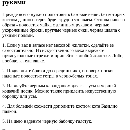
руками
Прежде всего нужно подготовить базовые вещи, без которых
костюм данного героя будет трудно узнаваем. Основа нашего
образа - полосатая майка с длинным рукавом, черные
укороченные брюки, круглые черные очки, черная шляпа с
узкими полями.
1. Если у вас в запасе нет меховой жилетки, сделайте ее
самостоятельно. Из искусственного меха вырежьте
прямоугольные отрезки и пришейте к любой жилетке. Либо,
вообще, к тельняшке.
2. Подверните брюки до середины икр, и поверх носков
наденьте полосатые гетры в черно-белых тонах.
3. Нарисуйте черным карандашом для глаз усы и черный
кошачий носик. Можно также приклеить искусственную
бородку или усы.
4. Для большей схожести дополните костюм кота Базилио
палкой.
5. На шею наденьте черную бабочку-галстук.