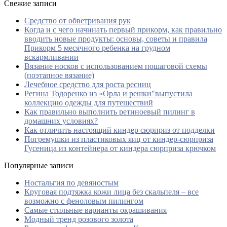
Свежие записи
Средство от обветривания рук
Когда и с чего начинать первый прикорм, как правильно
вводить новые продукты: основы, советы и правила
Прикорм 5 месячного ребенка на грудном
вскармливании
Вязание носков с использованием пошаговой схемы
(поэтапное вязание)
Лечебное средство для роста ресниц
Регина Тодоренко из «Орла и решки"выпустила
коллекцию одежды для путешествий
Как правильно выполнить ретиноевый пилинг в
домашних условиях?
Как отличить настоящий киндер сюрприз от подделки
Погремушки из пластиковых яиц от киндер-сюрприза
Гусеница из контейнера от киндера сюрприза крючком
Популярные записи
Ностальгия по девяностым
Круговая подтяжка кожи лица без скальпеля – все
возможно с феноловым пилингом
Самые стильные варианты окрашивания
Модный тренд розового золота