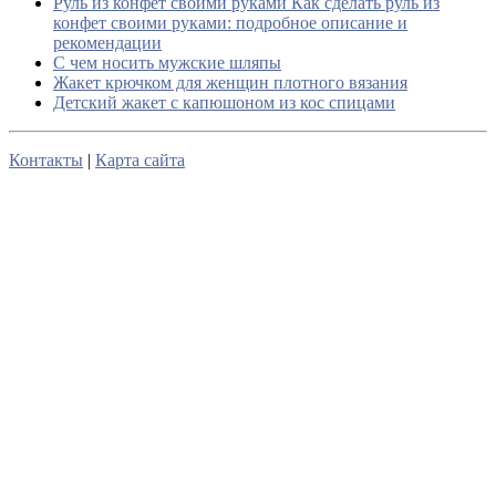
Руль из конфет своими руками Как сделать руль из
конфет своими руками: подробное описание и
рекомендации
С чем носить мужские шляпы
Жакет крючком для женщин плотного вязания
Детский жакет с капюшоном из кос спицами
Контакты
|
Карта сайта