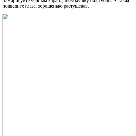
5. Нарисуйте черным карандашом мушку над губой. А также
подведите глаза, хорошенько растушевав.