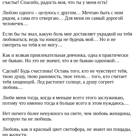
счастье! Спасибо, радость моя, что ты у меня есть!
Люблю одного – целуюсь с другим… Мечтаю быть с ним
рядом, а сама его отвергаю… Для меня он самый дорогой
человечек…
Если бы ты знал, какую боль мне доставляет украдкой на тебя
любоваться, ведь ты никогда не будешь мой… Но и не
смотреть на тебя я не могу…
Как и всякая привлекательная девчонка, одна я практически
не бываю. Но это не значит, что я не бываю одинокой…
Сделай! Будь счастлива! Оставь того, кто не чувствует тебя,
твою душу, твою ранимость, твое тепло… того, кто считает
тебя хищницей. Лед растопит солнце, а душу согреет
любовь…
Люби меня тогда, когда я меньше всего этого заслуживаю,
потому что именно тогда я больше всего в этом нуждаюсь…
Нет ничего более ненужного на свете, чем любовь женщины,
которую ты не любишь.
Любовь, как и красный цвет светофора, не знают ни пощады,
ни жалости.