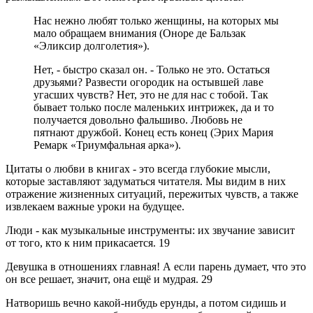
Нас нежно любят только женщины, на которых мы
мало обращаем внимания (Оноре де Бальзак
«Эликсир долголетия»).
Нет, - быстро сказал он. - Только не это. Остаться
друзьями? Развести огородик на остывшей лаве
угасших чувств? Нет, это не для нас с тобой. Так
бывает только после маленьких интрижек, да и то
получается довольно фальшиво. Любовь не
пятнают дружбой. Конец есть конец (Эрих Мария
Ремарк «Триумфальная арка»).
Цитаты о любви в книгах - это всегда глубокие мысли,
которые заставляют задуматься читателя. Мы видим в них
отражение жизненных ситуаций, пережитых чувств, а также
извлекаем важные уроки на будущее.
Люди - как музыкальные инструменты: их звучание зависит
от того, кто к ним прикасается.
19
Девушка в отношениях главная! А если парень думает, что это
он все решает, значит, она ещё и мудрая.
29
Натворишь вечно какой-нибудь ерунды, а потом сидишь и