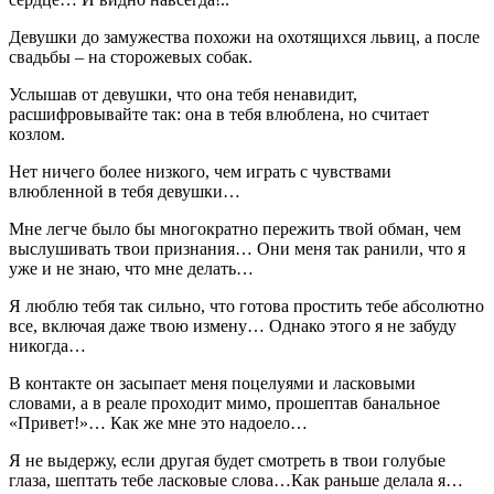
Девушки до замужества похожи на охотящихся львиц, а после
свадьбы – на сторожевых собак.
Услышав от девушки, что она тебя ненавидит,
расшифровывайте так: она в тебя влюблена, но считает
козлом.
Нет ничего более низкого, чем играть с чувствами
влюбленной в тебя девушки…
Мне легче было бы многократно пережить твой обман, чем
выслушивать твои признания… Они меня так ранили, что я
уже и не знаю, что мне делать…
Я люблю тебя так сильно, что готова простить тебе абсолютно
все, включая даже твою измену… Однако этого я не забуду
никогда…
В контакте он засыпает меня поцелуями и ласковыми
словами, а в реале проходит мимо, прошептав банальное
«Привет!»… Как же мне это надоело…
Я не выдержу, если другая будет смотреть в твои голубые
глаза, шептать тебе ласковые слова…Как раньше делала я…