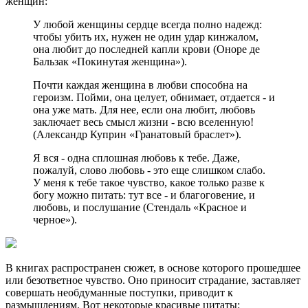
женщин:
У любой женщины сердце всегда полно надежд:
чтобы убить их, нужен не один удар кинжалом,
она любит до последней капли крови (Оноре де
Бальзак «Покинутая женщина»).
Почти каждая женщина в любви способна на
героизм. Пойми, она целует, обнимает, отдается - и
она уже мать. Для нее, если она любит, любовь
заключает весь смысл жизни - всю вселенную!
(Александр Куприн «Гранатовый браслет»).
Я вся - одна сплошная любовь к тебе. Даже,
пожалуй, слово любовь - это еще слишком слабо.
У меня к тебе такое чувство, какое только разве к
богу можно питать: тут все - и благоговение, и
любовь, и послушание (Стендаль «Красное и
черное»).
В книгах распространен сюжет, в основе которого прошедшее
или безответное чувство. Оно приносит страдание, заставляет
совершать необдуманные поступки, приводит к
размышлениям. Вот некоторые красивые цитаты: