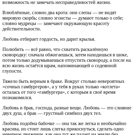
возможность не замечать несправедливостей жизни.
Влюблённые, словно два крота: они слепы — не видят
мировую скорбь; словно эгоисты — думают только о себе;
словно мудрецы — замечают окружающую красоту
действительности.
Любовь отбирает гордость, но дарит крылья.
Полюбить — всё равно, что схватить раскалённую
сковородку: сначала обжигаешься, затем находишься в шоке,
потом только додумываешься отпустить сковороду, а после на
всю жизнь остаётся шрам, напоминающей о содеянной
глупости.
Тяжело быть верным в браке. Вокруг столько невероятных
«сочных гамбургеров», а у тебя в руках только «котлета»
осталась от того «гамбургера», с которым в своё время
познакомился.
Любовь и брак, господа, разные вещи. Любовь — это слияние
двух душ, а брак — грустный симбиоз двух тел.
Любовь подобна бабочке — она так же легка и необычайно
красива, но стоит лишь слегка прикоснуться, сделать одно
неверное движение, как она тут же падает на землю без