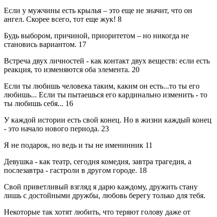
Если у мужчины есть крылья – это еще не значит, что он
ангел. Скорее всего, тот еще жук!
8
Будь выбором, причиной, приоритетом – но никогда не
становись вариантом.
17
Встреча двух личностей - как контакт двух веществ: если есть
реакция, то изменяются оба элемента.
20
Если ты любишь человека таким, каким он есть...то ты его
любишь... Если ты пытаешься его кардинально изменить - то
ты любишь себя...
16
У каждой истории есть свой конец. Но в жизни каждый конец
- это начало нового периода.
23
Я не подарок, но ведь и ты не именинник
11
Девушка - как театр, сегодня комедия, завтра трагедия, а
послезавтра - гастроли в другом городе.
18
Свой приветливый взгляд я дарю каждому, дружить стану
лишь с достойными дружбы, любовь берегу только для тебя.
Некоторые так хотят любить, что теряют голову даже от