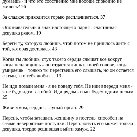
думаешь - и что это собственно мне вообще спокойно не
жилось?
26
За сладкое приходится горько расплачиваться.
37
Опознавательный знак настоящего парня - счастливая
девушка рядом.
19
Береги ту, которую любишь, чтоб потом не пришлось жить с
той, которая досталась.
43
Когда ты любишь, стук твоего сердца слышат все вокруг,
когда ненавидишь – он отдается лишь в твоей голове, когда
умираешь – только ты перестаешь его слышать, но он остается
с теми, кто тебя любит…
19
Не иди позади меня - я не поведу тебя. Не иди впереди меня -
я не буду идти за тобой. Иди рядом - и мы будем одним целым.
25
Живи умом, сердце - глупый орган.
29
Парень, чтобы затащить женщину в постель, способен на
самые невероятные поступки. Переплюнуть его может только
девушка, твердо решившая выйти замуж.
22