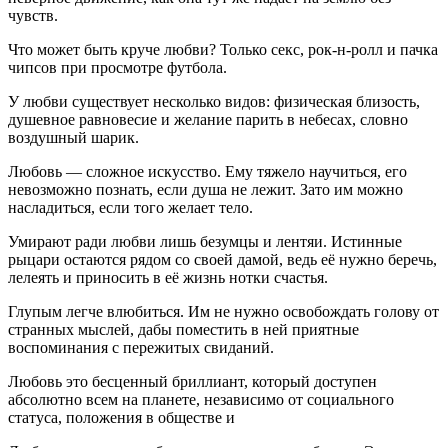
чувств.
Что может быть круче любви? Только секс, рок-н-ролл и пачка
чипсов при просмотре футбола.
У любви существует несколько видов: физическая близость,
душевное равновесие и желание парить в небесах, словно
воздушный шарик.
Любовь — сложное искусство. Ему тяжело научиться, его
невозможно познать, если душа не лежит. Зато им можно
насладиться, если того желает тело.
Умирают ради любви лишь безумцы и лентяи. Истинные
рыцари остаются рядом со своей дамой, ведь её нужно беречь,
лелеять и приносить в её жизнь нотки счастья.
Глупым легче влюбиться. Им не нужно освобождать голову от
странных мыслей, дабы поместить в ней приятные
воспоминания с пережитых свиданий.
Любовь это бесценный бриллиант, который доступен
абсолютно всем на планете, независимо от социального
статуса, положения в обществе и