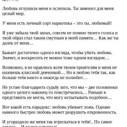
Любовь оглушила меня и ослепила. Ты заменил для меня
целый мир.
У меня есть личный сорт наркотика – это ты, любимый!
Я уже забыла твой запах, совсем не помню твоего голоса и
твой образ стал таким смутным в моей памяти… Как же ты
далек от меня…
Бывает достаточно одного взгляда, чтобы убить любовь.
Значит, и воскресить ее можно тоже одним взглядом…
Возможно, я не нравлюсь всем твоим приятелям и меня не
назовешь классной девчонкой… Но я люблю тебя так, как
больше тебя никто и никогда не полюбит…
Не устаю благодарить судьбу зато, что мы – две половинки
одного целого наконец-то повстречались… Раньше я
представить не могла, что могу испытывать подобное…
Вот какой есть парадокс: любовь убивает ложь. Однако
намного быстрее любовь может разрушить откровенность.
И угораздило же меня так втрескаться в тебя!.. По самое
сердце… И видно навсегда!..