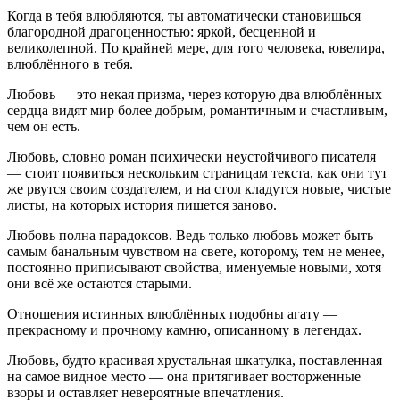
Когда в тебя влюбляются, ты автоматически становишься
благородной драгоценностью: яркой, бесценной и
великолепной. По крайней мере, для того человека, ювелира,
влюблённого в тебя.
Любовь — это некая призма, через которую два влюблённых
сердца видят мир более добрым, романтичным и счастливым,
чем он есть.
Любовь, словно роман психически неустойчивого писателя
— стоит появиться нескольким страницам текста, как они тут
же рвутся своим создателем, и на стол кладутся новые, чистые
листы, на которых история пишется заново.
Любовь полна парадоксов. Ведь только любовь может быть
самым банальным чувством на свете, которому, тем не менее,
постоянно приписывают свойства, именуемые новыми, хотя
они всё же остаются старыми.
Отношения истинных влюблённых подобны агату —
прекрасному и прочному камню, описанному в легендах.
Любовь, будто красивая хрустальная шкатулка, поставленная
на самое видное место — она притягивает восторженные
взоры и оставляет невероятные впечатления.