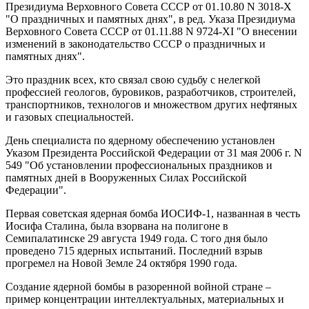
Президиума Верховного Совета СССР от 01.10.80 N 3018-Х
"О праздничных и памятных днях", в ред. Указа Президиума
Верховного Совета СССР от 01.11.88 N 9724-XI "О внесении
изменений в законодательство СССР о праздничных и
памятных днях".
Это праздник всех, кто связал свою судьбу с нелегкой
профессией геологов, буровиков, разработчиков, строителей,
транспортников, технологов и множеством других нефтяных
и газовых специальностей.
День специалиста по ядерному обеспечению установлен
Указом Президента Российской Федерации от 31 мая 2006 г. N
549 "Об установлении профессиональных праздников и
памятных дней в Вооруженных Силах Российской
Федерации".
Первая советская ядерная бомба ИОСИФ-1, названная в честь
Иосифа Сталина, была взорвана на полигоне в
Семипалатинске 29 августа 1949 года. С того дня было
проведено 715 ядерных испытаний. Последний взрыв
прогремел на Новой Земле 24 октября 1990 года.
Создание ядерной бомбы в разоренной войной стране –
пример концентрации интеллектуальных, материальных и