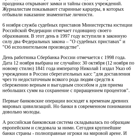
праздника открывают замки и тайны своих учреждений.
Журналистам показывают старинные карцеры, в которых
отбывали наказание знаменитые личности.
6 ноября служба судебных приставов Министерства юстиции
Российской Федерации отмечает годовщину своего
образования. В этот день в 1997 году вступили в законную
силу два Федеральных закона – "О судебных приставах" и
"Об исполнительном производстве".
День работника Сбербанка России отмечается с 1998 года.
Дата 12 ноября выбрана не случайно: 30 октября (12 ноября по
новому стилю) 1841 года император Николай I издал Указ об
учреждении в России сберегательных касс "для доставления
чрез то недостаточным всякого рода людям средств к
сбережению верным и выгодным способом и для приема
небольших сумм на сохранение с приращением процентов".
Первые банковские операции восходят к временам древних
мировых цивилизаций. Но банки в современном понимании
довольно молоды.
А российская банковская система складывалась по образцам
европейским и следовала за ними. Сегодня крупнейшие
банки страны - полноправные игроки на мировой арене. И