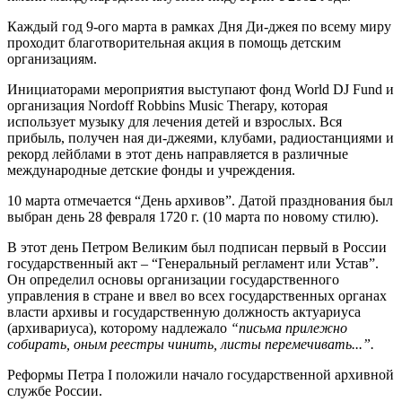
Каждый год 9-ого марта в рамках Дня Ди-джея по всему миру
проходит благотворительная акция в помощь детским
организациям.
Инициаторами мероприятия выступают фонд World DJ Fund и
организация Nordoff Robbins Music Therapy, которая
использует музыку для лечения детей и взрослых. Вся
прибыль, получен ная ди-джеями, клубами, радиостанциями и
рекорд лейблами в этот день направляется в различные
международные детские фонды и учреждения.
10 марта отмечается “День архивов”. Датой празднования был
выбран день 28 февраля 1720 г. (10 марта по новому стилю).
В этот день Петром Великим был подписан первый в России
государственный акт – “Генеральный регламент или Устав”.
Он определил основы организации государственного
управления в стране и ввел во всех государственных органах
власти архивы и государственную должность актуариуса
(архивариуса), которому надлежало
“письма прилежно
собирать, оным реестры чинить, листы перемечивать...”.
Реформы Петра I положили начало государственной архивной
службе России.