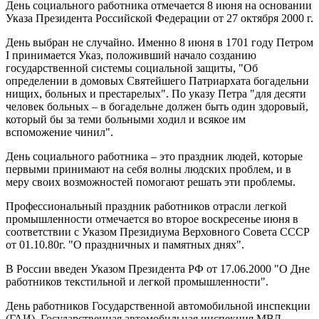
День социального работника отмечается 8 июня на основании
Указа Президента Российской Федерации от 27 октября 2000 г.
День выбран не случайно. Именно 8 июня в 1701 году Петром
I принимается Указ, положивший начало созданию
государственной системы социальной защиты, "Об
определении в домовых Святейшего Патриархата богадельни
нищих, больных и престарелых". По указу Петра "для десяти
человек больных – в богадельне должен быть один здоровый,
который бы за теми больными ходил и всякое им
вспоможение чинил".
День социального работника – это праздник людей, которые
первыми принимают на себя волны людских проблем, и в
меру своих возможностей помогают решать эти проблемы.
Профессиональный праздник работников отрасли легкой
промышленности отмечается во второе воскресенье июня в
соответствии с Указом Президиума Верховного Совета СССР
от 01.10.80г. "О праздничных и памятных днях".
В России введен Указом Президента РФ от 17.06.2000 "О Дне
работников текстильной и легкой промышленности".
День работников Государственной автомобильной инспекции
(ГАИ). Государственная автомобильная инспекция МВД