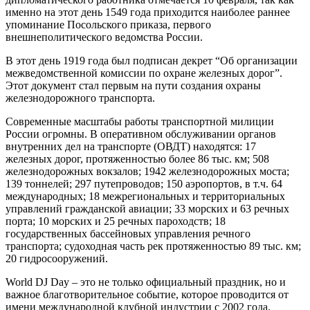
именно на этот день 1549 года приходится наиболее раннее
упоминание Посольского приказа, первого
внешнеполитического ведомства России.
В этот день 1919 года был подписан декрет “Об организации
межведомственной комиссии по охране железных дорог”.
Этот документ стал первым на пути создания охраны
железнодорожного транспорта.
Современные масштабы работы транспортной милиции
России огромны. В оперативном обслуживании органов
внутренних дел на транспорте (ОВДТ) находятся: 17
железных дорог, протяженностью более 86 тыс. км; 508
железнодорожных вокзалов; 1942 железнодорожных моста;
139 тоннелей; 297 путепроводов; 150 аэропортов, в т.ч. 64
международных; 18 межрегиональных и территориальных
управлений гражданской авиации; 33 морских и 63 речных
порта; 10 морских и 25 речных пароходств; 18
государственных бассейновых управления речного
транспорта; судоходная часть рек протяженностью 89 тыс. км;
20 гидросооружений.
World DJ Day – это не только официальный праздник, но и
важное благотворительное событие, которое проводится от
имени международной клубной индустрии с 2002 года.