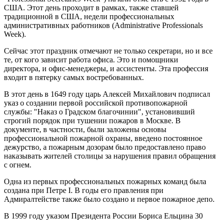
США. Этот день проходит в рамках, также ставшей
традиционной в США, недели профессиональных
административных работников (Administrative Professionals
Week).
Cейчас этот праздник отмечают не только секретари, но и все
те, от кого зависит работа офиса. Это и помощники
директора, и офис-менеджеры, и ассистенты. Эта профессия
входит в пятерку самых востребованных.
В этот день в 1649 году царь Алексей Михайлович подписал
указ о создании первой российской противопожарной
службы: "Наказ о Градском благочинии", установивший
строгий порядок при тушении пожаров в Москве. В
документе, в частности, были заложены основы
профессиональной пожарной охраны, введено постоянное
дежурство, а пожарным дозорам было предоставлено право
наказывать жителей столицы за нарушения правил обращения
с огнем.
Одна из первых профессиональных пожарных команд была
создана при Петре I. В годы его правления при
Адмиралтействе также было создано и первое пожарное депо.
В 1999 году указом Президента России Бориса Ельцина 30