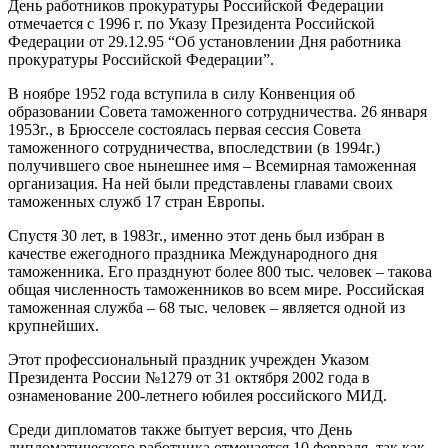
День работников прокуратуры Российской Федерации
отмечается с 1996 г. по Указу Президента Российской
Федерации от 29.12.95 “Об установлении Дня работника
прокуратуры Российской Федерации”.
В ноябре 1952 года вступила в силу Конвенция об
образовании Совета таможенного сотрудничества. 26 января
1953г., в Брюсселе состоялась первая сессия Совета
таможенного сотрудничества, впоследствии (в 1994г.)
получившего свое нынешнее имя – Всемирная таможенная
организация. На ней были представлены главами своих
таможенных служб 17 стран Европы.
Спустя 30 лет, в 1983г., именно этот день был избран в
качестве ежегодного праздника Международного дня
таможенника. Его празднуют более 800 тыс. человек – такова
общая численность таможенников во всем мире. Российская
таможенная служба – 68 тыс. человек – является одной из
крупнейших.
Этот профессиональный праздник учрежден Указом
Президента России №1279 от 31 октября 2002 года в
ознаменование 200-летнего юбилея российского МИД.
Среди дипломатов также бытует версия, что День
дипломатического работника отмечается 10 февраля, так как