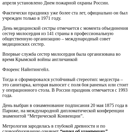
апреля установлено Днем пожарной охраны России.
Фактически празднику уже более ста лет, официально он был
учрежден только в 1971 году.
День медицинской сестры отмечается с момента объединения
сестер милосердия из 141 страны в профессиональную
общественную организацию – международный совет
медицинских сестер.
Впервые служба сестер милосердия была организована во
время Крымской войны англичанкой
Флоренс Найнтингейл.
Тогда и сформировался устойчивый стереотип: медсестра –
это санитарка, которая выносит с поля боя раненых или стоит
у операционного стола. В России праздник отмечается с 1993
года.
День выбран в ознаменование подписания 20 мая 1875 года в
Париже, на международной дипломатической конференции
знаменитой “Метрической Конвенции”.
Метрология зародилась в глубокой древности и по
словообразованию означает
“наука об измерениях”
.