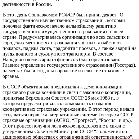
деятельности в России.
В этот день Совнаркомом РСФСР был принят декрет “О
государственном имущественном страховании”, который
положил фактическое начало дальнейшему развитию
государственного имущественного страхования в нашей
стране. Предусматривалась организация во всех сельских и
городских местностях страхования частных хозяйств от
пожаров, падежа скота, градобития посевов, а также аварий на
путях водного и сухопутного транспорта. В составе
Народного комиссариата финансов было организовано
Главное управление государственного страхования (Госстрах),
на местах были созданы городские и сельские страховые
органы.
В СССР объективные предпосылки к демонополизации
страхового рынка возникли в связи с законом о кооперации,
принятым Верховным Советом СССР 26 мая 1988 г., в
котором предусматривалась возможность создания
кооперативных страховых учреждений. В этот период начали
создаваться первые альтернативные системе Госстраха СССР
страховые организации (АСКО, “Прогресс”, “Россия” и др.).
Этот процесс получил логическое продолжение в связи с
утверждением Советом Министров СССР “Положения об
акционерных обществах с ограниченной ответственностью”,