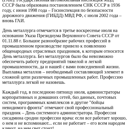
СССР была образована постановлением СНК СССР в 1936
году, с июня 1998 года – Госинспекция по безопасности
дорожного движения (ГИБДД) МВД РФ, с июля 2002 года –
вновь ГАИ.
День металлурга отмечается в третье воскресенье июля на
основании Указа Президиума Верховного Совета СССР от
01.11.88 г. Большое разнообразие рабочих профессий в
промышленном производстве привело к появлению
общенародных отраслевых праздников, к которым относится
День металлурга. Без металлургов было бы невозможно
обеспечить работу предприятий тяжелой и легкой
промышленности, да и нашей с вами повседневной жизни.
Выплавка металлов – необходимый составляющий элемент в
сложной цепи различных промышленных работ. Профессию
металлурга легкой не назовешь.
Каждый год, в последнюю пятницу июля, администраторы
корпоративных и домашних сетей, баз данных, почтовых
систем, программных комплексов и другие "бойцы
невидимого фронта" отмечают свой профессиональный
праздник – День системного администратора. Профессия
сисадмина сродни профессии врача: если все работает хорошо,
о нем и не вспоминают... если не работает – его всем народом
клянут, на чем свет стоит!