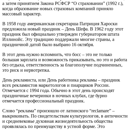
а затем принятием Закона РСФСР “О страховании” (1992 г.),
когда образование новых страховых компаний приняло
массовый характер.
В 1958 году американская секретарша Патриция Хароски
предложила новый праздник – День Шефа. В 1962 году этот
праздник был официально утвержден губернатором штата
Иллинойс. Эту традицию поддержали многие страны, а
праздничной датой было выбрано 16 октября.
В этот день нужно вспомнить, что босс – это не только
большая зарплата и возможность приказывать, но это и работа
без отдыха, ответственность за благополучие подчиненных,
это риск и нервотрепка.
День рекламиста, или День работника рекламы – праздник
всех рекламистов маркетологов и пиарщиков России.
Отмечается с 1994 года. Обычно в этот день происходят
праздничные вечеринки в ночных клубах, где бурно
отмечается профессиональный праздник.
Слово “реклама” произошло от латинского “reclamare” –
выкрикивать. По свидетельствам культурологов, в античности
и средневековье духовная жизнедеятельность общества
проявлялась по преимуществу в устной форме. Это