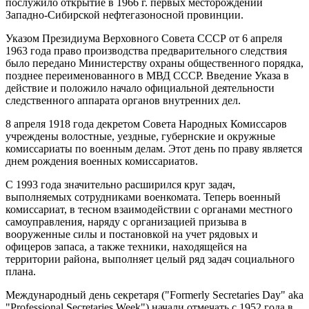
послужило открытие в 1966 г. первых месторождений
Западно-Сибирской нефтегазоносной провинции.
Указом Президиума Верховного Совета СССР от 6 апреля
1963 года право производства предварительного следствия
было передано Министерству охраны общественного порядка,
позднее переименованного в МВД СССР. Введение Указа в
действие и положило начало официальной деятельности
следственного аппарата органов внутренних дел.
8 апреля 1918 года декретом Совета Народных Комиссаров
учреждены волостные, уездные, губернские и окружные
комиссариаты по военным делам. Этот день по праву является
днем рождения военных комиссариатов.
С 1993 года значительно расширился круг задач,
выполняемых сотрудниками военкомата. Теперь военный
комиссариат, в тесном взаимодействии с органами местного
самоуправления, наряду с организацией призыва в
вооруженные силы и постановкой на учет рядовых и
офицеров запаса, а также техники, находящейся на
территории района, выполняет целый ряд задач социального
плана.
Международный день секретаря ("Formerly Secretaries Day" aka
"Professional Secretaries Week") начали отмечать с 1952 года в