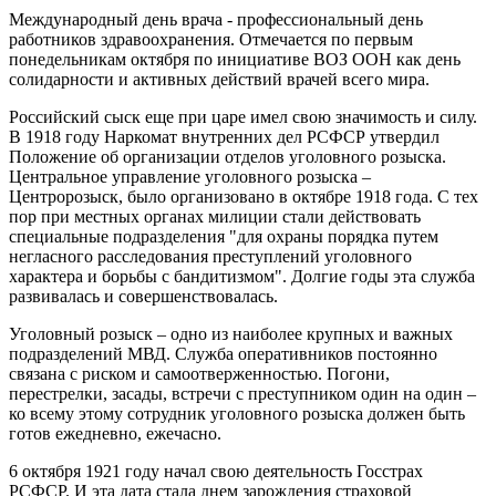
Международный день врача - профессиональный день
работников здравоохранения. Отмечается по первым
понедельникам октября по инициативе ВОЗ ООН как день
солидарности и активных действий врачей всего мира.
Российский сыск еще при царе имел свою значимость и силу.
В 1918 году Наркомат внутренних дел РСФСР утвердил
Положение об организации отделов уголовного розыска.
Центральное управление уголовного розыска –
Центророзыск, было организовано в октябре 1918 года. С тех
пор при местных органах милиции стали действовать
специальные подразделения "для охраны порядка путем
негласного расследования преступлений уголовного
характера и борьбы с бандитизмом". Долгие годы эта служба
развивалась и совершенствовалась.
Уголовный розыск – одно из наиболее крупных и важных
подразделений МВД. Служба оперативников постоянно
связана с риском и самоотверженностью. Погони,
перестрелки, засады, встречи с преступником один на один –
ко всему этому сотрудник уголовного розыска должен быть
готов ежедневно, ежечасно.
6 октября 1921 году начал свою деятельность Госстрах
РСФСР. И эта дата стала днем зарождения страховой