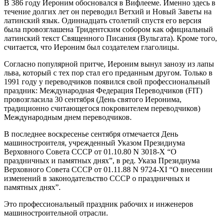
В 386 году Иероним обосновался в Вифлееме. Именно здесь в
течение долгих лет он переводил Ветхий и Новый Заветы на
латинский язык. Одиннадцать столетий спустя его версия
была провозглашена Тридентским собором как официальный
латинский текст Священного Писания (Вульгата). Кроме того,
считается, что Иероним был создателем глаголицы.
Согласно популярной притче, Иероним вынул занозу из лапы
льва, который с тех пор стал его преданным другом. Только в
1991 году у переводчиков появился свой профессиональный
праздник: Международная Федерация Переводчиков (FIT)
провозгласила 30 сентября (День святого Иеронима,
традиционно считающегося покровителем переводчиков)
Международным днем переводчиков.
В последнее воскресенье сентября отмечается День
машиностроителя, учрежденный Указом Президиума
Верховного Совета СССР от 01.10.80 N 3018-Х “О
праздничных и памятных днях”, в ред. Указа Президиума
Верховного Совета СССР от 01.11.88 N 9724-XI “О внесении
изменений в законодательство СССР о праздничных и
памятных днях”.
Это профессиональный праздник рабочих и инженеров
машиностроительной отрасли.