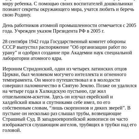
миру ребенка. С помощью своих воспитателей дошкольники
познают секреты окружающего мира, учатся любить и беречь
свою Родину.
День работников атомной промышленности отмечается с 2005
года. Учрежден указом Президента РФ в 2005 г.
28 сентября 1942 года Государственный комитет обороны
СССР выпустил распоряжение "Об организации работ по
урану" и одобрил создание при Академии наук специальной
лаборатории атомного ядра.
Иероним Стридонский, один из четырех латинских отцов
Церкви, был человеком могучего интеллекта и огненного
темперамента. Он много путешествовал и в молодости
совершил паломничество в Святую Землю. Позже он удалился
на четыре года в Халкидскую пустыню, где жил
отшельником-аскетом. Здесь он изучал еврейский и
халдейский языки и спутниками себе имел, по его
собственным словам, “лишь скорпионов и диких зверей”. В
пустыне он несколько раз слышал трубы, возвещающие
Страшный Суд. В западноевропейской живописи он часто
изображается слушающим ангелов, трубящих в трубки над его
головой.