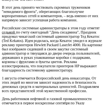
В этот день принято чествовать скромных тружеников
"невидимого фронта", оберегающих благополучие
корпоративных сетей и компьютеров, – ведь именно от них
напрямую зависит успешная работа компании.
Российские системные администраторы в этом году отметят
седьмой
по счету ежегодный "День сисадмина", Праздник
придумал чикагский системный администратор Тед Кекатос
(Ted Kekatos). Идея родилась, когда Кекатос увидел в журнале
рекламу принтеров Hewlett Packard LaserJet 4000. На картинке
был изображен сидевший в своем закутке системный
администратор и тянущаяся до двери очередь пользователей,
державших в руках упакованные коробки с подарками,
корзины с фруктами и букеты цветов. Реклама
иллюстрировала, что покупатели принтеров HP выражают
благодарность системному администратору.
1 августа отмечается Всероссийский день инкассатора. От
этих людей во многом зависит надежность и безопасность
денежных средств и материальных ценностей. Поздравляем
всех представителей этой мужественной профессии.
День работников нефтяной и газовой промышленности
отмечается в первое воскресенье сентября по Указу