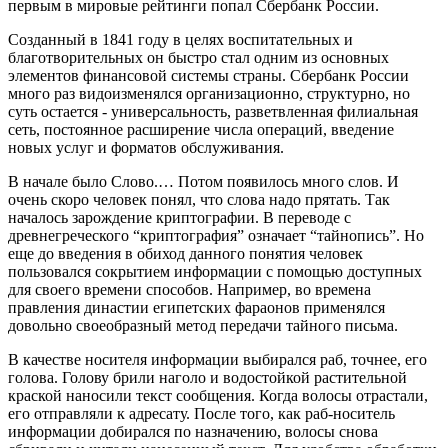
первым в мировые рейтинги попал Сбербанк России.
Созданный в 1841 году в целях воспитательных и
благотворительных он быстро стал одним из основных
элементов финансовой системы страны. Сбербанк России
много раз видоизменялся организационно, структурно, но
суть остается - универсальность, разветвленная филиальная
сеть, постоянное расширение числа операций, введение
новых услуг и форматов обслуживания.
В начале было Слово.… Потом появилось много слов. И
очень скоро человек понял, что слова надо прятать. Так
началось зарождение криптографии. В переводе с
древнегреческого “криптография” означает “тайнопись”. Но
еще до введения в обиход данного понятия человек
пользовался сокрытием информации с помощью доступных
для своего времени способов. Например, во времена
правления династии египетских фараонов применялся
довольно своеобразный метод передачи тайного письма.
В качестве носителя информации выбирался раб, точнее, его
голова. Голову брили наголо и водостойкой растительной
краской наносили текст сообщения. Когда волосы отрастали,
его отправляли к адресату. После того, как раб-носитель
информации добирался по назначению, волосы снова