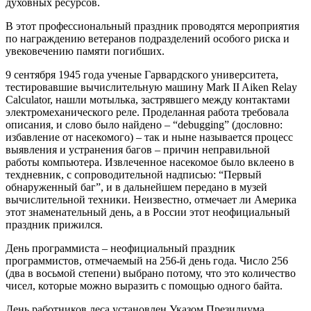
духовных ресурсов.
В этот профессиональный праздник проводятся мероприятия
по награждению ветеранов подразделений особого риска и
увековечению памяти погибших.
9 сентября 1945 года ученые Гарвардского университета,
тестировавшие вычислительную машину Mark II Aiken Relay
Calculator, нашли мотылька, застрявшего между контактами
электромеханического реле. Проделанная работа требовала
описания, и слово было найдено – “debugging” (дословно:
избавление от насекомого) – так и ныне называется процесс
выявления и устранения багов – причин неправильной
работы компьютера. Извлеченное насекомое было вклеено в
техдневник, с сопроводительной надписью: “Первый
обнаруженный баг”, и в дальнейшем передано в музей
вычислительной техники. Неизвестно, отмечает ли Америка
этот знаменательный день, а в России этот неофициальный
праздник прижился.
День программиста – неофициальный праздник
программистов, отмечаемый на 256-й день года. Число 256
(два в восьмой степени) выбрано потому, что это количество
чисел, которые можно выразить с помощью одного байта.
День работников леса установлен Указом Президиума