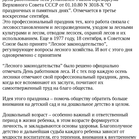
Верховного Совета СССР от 01.10.80 N 3018-Х “О
праздничных и памятных днях”. Отмечается в третье
воскресенье сентября.
Это профессиональный праздник тех, кого работа связала с
лесовосстановлением и лесоразведением, уходом за лесными
культурами и лесом, отводом лесосек, охраной лесов и их
использованием. Еще в 1977 году, 18 сентября, в Советском
Союзе было принято “Лесное законодательство”,
регулирующее вопросы лесного хозяйства. И вот с этого дня
одновременно с принятием
“Лесного законодательства” было решено официально
отмечать День работников леса. И с тех пор каждую осень
лесники отмечают свой профессиональный праздник, день,
когда все вспоминают их заслуги, почитают их
самоотверженный труд на благо общества.
Идея этого праздника – помочь обществу обратить больше
внимания на детский сад и на дошкольное детство в целом.
Дошкольный возраст – особенно важный и ответственный
период в жизни ребенка, в этом возрасте формируется
личность, и закладываются основы здоровья. Благополучное
детство и дальнейшая судьба каждого ребенка зависит от
мудрости воспитателя, его терпения, внимания к внутреннему