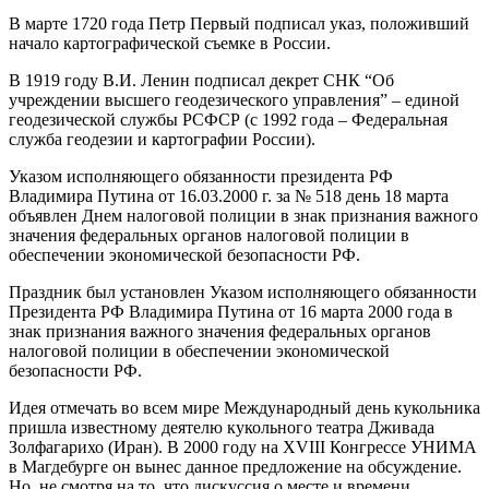
В марте 1720 года Петр Первый подписал указ, положивший
начало картографической съемке в России.
В 1919 году В.И. Ленин подписал декрет СНК “Об
учреждении высшего геодезического управления” – единой
геодезической службы РСФСР (с 1992 года – Федеральная
служба геодезии и картографии России).
Указом исполняющего обязанности президента РФ
Владимира Путина от 16.03.2000 г. за № 518 день 18 марта
объявлен Днем налоговой полиции в знак признания важного
значения федеральных органов налоговой полиции в
обеспечении экономической безопасности РФ.
Праздник был установлен Указом исполняющего обязанности
Президента РФ Владимира Путина от 16 марта 2000 года в
знак признания важного значения федеральных органов
налоговой полиции в обеспечении экономической
безопасности РФ.
Идея отмечать во всем мире Международный день кукольника
пришла известному деятелю кукольного театра Дживада
Золфагарихо (Иран). В 2000 году на XVIII Конгрессе УНИМА
в Магдебурге он вынес данное предложение на обсуждение.
Но, не смотря на то, что дискуссия о месте и времени