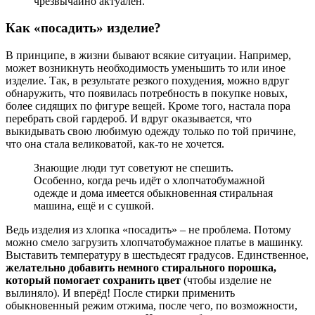
чрезвычайно актуален.
Как «посадить» изделие?
В принципе, в жизни бывают всякие ситуации. Например,
может возникнуть необходимость уменьшить то или иное
изделие. Так, в результате резкого похудения, можно вдруг
обнаружить, что появилась потребность в покупке новых,
более сидящих по фигуре вещей. Кроме того, настала пора
перебрать свой гардероб. И вдруг оказывается, что
выкидывать свою любимую одежду только по той причине,
что она стала великоватой, как-то не хочется.
Знающие люди тут советуют не спешить.
Особенно, когда речь идёт о хлопчатобумажной
одежде и дома имеется обыкновенная стиральная
машина, ещё и с сушкой.
Ведь изделия из хлопка «посадить» – не проблема. Потому
можно смело загрузить хлопчатобумажное платье в машинку.
Выставить температуру в шестьдесят градусов. Единственное,
желательно добавить немного стирального порошка,
который помогает сохранить цвет
(чтобы изделие не
вылиняло). И вперёд! После стирки применить
обыкновенный режим отжима, после чего, по возможности,