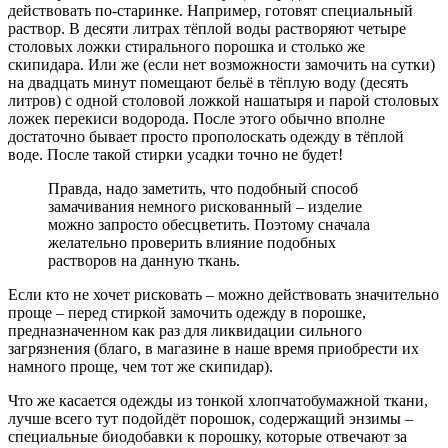
действовать по-старинке. Например, готовят специальный
раствор. В десяти литрах тёплой воды растворяют четыре
столовых ложки стирального порошка и столько же
скипидара. Или же (если нет возможности замочить на сутки)
на двадцать минут помещают бельё в тёплую воду (десять
литров) с одной столовой ложкой нашатыря и парой столовых
ложек перекиси водорода. После этого обычно вполне
достаточно бывает просто прополоскать одежду в тёплой
воде. После такой стирки усадки точно не будет!
Правда, надо заметить, что подобный способ
замачивания немного рискованный – изделие
можно запросто обесцветить. Поэтому сначала
желательно проверить влияние подобных
растворов на данную ткань.
Если кто не хочет рисковать – можно действовать значительно
проще – перед стиркой замочить одежду в порошке,
предназначенном как раз для ликвидации сильного
загрязнения (благо, в магазине в наше время приобрести их
намного проще, чем тот же скипидар).
Что же касается одежды из тонкой хлопчатобумажной ткани,
лучше всего тут подойдёт порошок, содержащий энзимы –
специальные биодобавки к порошку, которые отвечают за