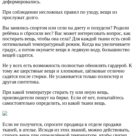
деформировались.
При соблюдении несложных правил по уходу, вещи из
прослужат долго.
Вы занялись спортом или сели на диету и похудели? Родили
ребёнка и сбросили вес? Вас может интересовать вопрос, как
постирать вещь, чтобы она села? Для каждой ткани есть свой
оптимальный температурный режим. Когда вы увеличиваете
градус, а потом окунаете вещи в ледяную воду, большинство
вещей садится.
Не у всех есть возможность полностью обновлять гардероб. К
тому же шерстяные вещи и хлопковые, шёлковые отлично
садятся после стирки. Не усаживается только полиэстер и
другая синтетика.
При какой температуре стирать ту или иную вещь,
производители пишут на бирке. Если её нет, попытайтесь
самостоятельно определить, из какой ткани вещь.
Если не получится, спросите продавца в отделе продажи
тканей, в ателье. Исходя из этих знаний, можно действовать,
стирать вещь при определённой температуре, чтобы свитер,