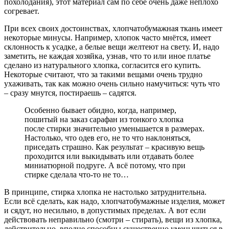
похолодания), этот материал сам по себе очень даже неплохо
согревает.
При всех своих достоинствах, хлопчатобумажная ткань имеет
некоторые минусы. Например, хлопок часто мнётся, имеет
склонность к усадке, а белые вещи желтеют на свету. И, надо
заметить, не каждая хозяйка, узнав, что то или иное платье
сделано из натурального хлопка, согласится его купить.
Некоторые считают, что за такими вещами очень трудно
ухаживать, так как можно очень сильно намучиться: чуть что
– сразу мнутся, постираешь – садятся.
Особенно бывает обидно, когда, например,
пошитый на заказ сарафан из тонкого хлопка
после стирки значительно уменьшается в размерах.
Настолько, что одев его, не то что наклоняться,
приседать страшно. Как результат – красивую вещь
проходится или выкидывать или отдавать более
миниатюрной подруге. А всё потому, что при
стирке сделала что-то не то…
В принципе, стирка хлопка не настолько затруднительна.
Если всё сделать, как надо, хлопчатобумажные изделия, может
и сядут, но несильно, в допустимых пределах. А вот если
действовать неправильно (смотри – стирать), вещи из хлопка,
действительно, вполне способны существенно уменьшиться в