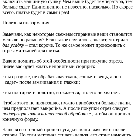
включить машинную сушку. Чем выше будет температура, тем
больше сядет. Единственно, не известно, насколько. Но скорее
всего, платье будет в самый раз!
Полезная информация
Замечали, как некоторые свежевыстиранные вещи становятся
меньше по размеру? Если такое случилось, значит, материал
дал усадку
– стал короче. То же самое может происходить с
отрезами тканей для шитья.
Важно помнить об этой особенности при покупке отреза,
иначе вас будет ждать неприятный сюрприз:
· вы сразу же, не обрабатывая ткань, сошьете вещь, а она
«сядет» после замачивания и глажки;
· вы постираете полотно, и окажется, что его не хватает.
Чтобы этого не произошло, нужно приобрести больше ткани,
чем предполагает выкройка. А после покупки отрез следует
подвергнуть влажно-тепловой обработке
, чтобы он принял
конечную форму.
Чаще всего точный процент усадки ткани выясняют после
стирки. Но если материал стирать нельзя, его стоит намочить