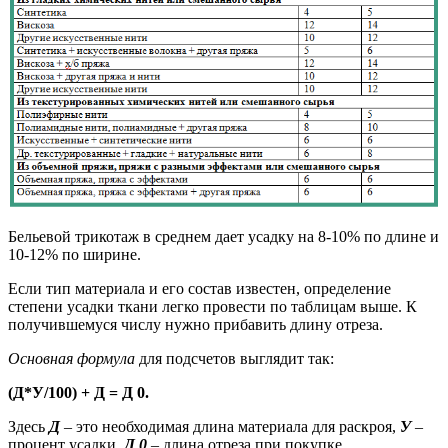
Бельевой трикотаж в среднем дает усадку на 8-10% по длине и
10-12% по ширине.
Если тип материала и его состав известен, определение
степени усадки ткани легко провести по таблицам выше. К
получившемуся числу нужно прибавить длину отреза.
Основная формула
для подсчетов выглядит так:
(Д*У/100) + Д = Д 0.
Здесь
Д
– это необходимая длина материала для раскроя,
У
–
процент усадки,
Д
0
– длина отреза при покупке.