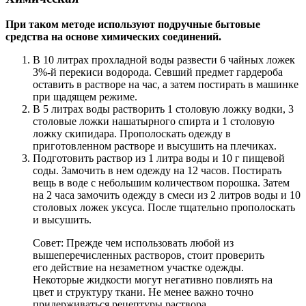
При таком методе используют подручные бытовые
средства на основе химических соединений.
В 10 литрах прохладной воды развести 6 чайных ложек
3%-й перекиси водорода. Севший предмет гардероба
оставить в растворе на час, а затем постирать в машинке
при щадящем режиме.
В 5 литрах воды растворить 1 столовую ложку водки, 3
столовые ложки нашатырного спирта и 1 столовую
ложку скипидара. Прополоскать одежду в
приготовленном растворе и высушить на плечиках.
Подготовить раствор из 1 литра воды и 10 г пищевой
соды. Замочить в нем одежду на 12 часов. Постирать
вещь в воде с небольшим количеством порошка. Затем
на 2 часа замочить одежду в смеси из 2 литров воды и 10
столовых ложек уксуса. После тщательно прополоскать
и высушить.
Совет: Прежде чем использовать любой из
вышеперечисленных растворов, стоит проверить
его действие на незаметном участке одежды.
Некоторые жидкости могут негативно повлиять на
цвет и структуру ткани. Не менее важно точно
придерживаться рецептуры раствора.