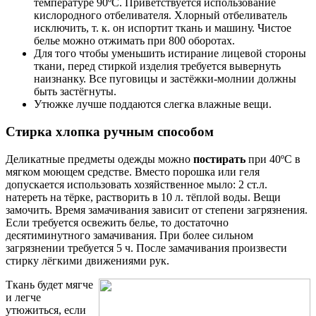
температуре 90ºС. Приветствуется использование
кислородного отбеливателя. Хлорный отбеливатель
исключить, т. к. он испортит ткань и машину. Чистое
белье можно отжимать при 800 оборотах.
Для того чтобы уменьшить истирание лицевой стороны
ткани, перед стиркой изделия требуется вывернуть
наизнанку. Все пуговицы и застёжки-молнии должны
быть застёгнуты.
Утюжке лучше поддаются слегка влажные вещи.
Стирка хлопка ручным способом
Деликатные предметы одежды можно
постирать
при 40ºС в
мягком моющем средстве. Вместо порошка или геля
допускается использовать хозяйственное мыло: 2 ст.л.
натереть на тёрке, растворить в 10 л. тёплой воды. Вещи
замочить. Время замачивания зависит от степени загрязнения.
Если требуется освежить белье, то достаточно
десятиминутного замачивания. При более сильном
загрязнении требуется 5 ч. После замачивания произвести
стирку лёгкими движениями рук.
Ткань будет мягче
и легче
утюжиться, если