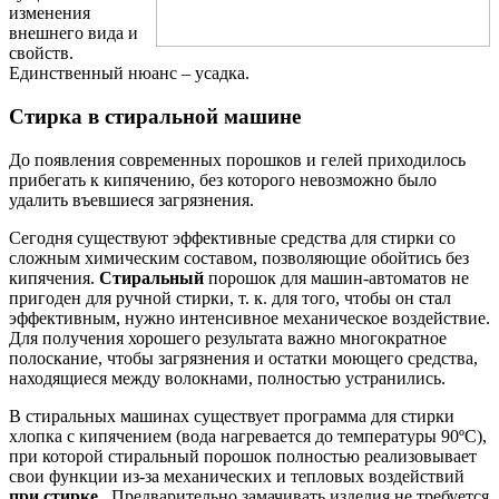
изменения
внешнего вида и
свойств.
Единственный нюанс – усадка.
Стирка в стиральной машине
До появления современных порошков и гелей приходилось
прибегать к кипячению, без которого невозможно было
удалить въевшиеся загрязнения.
Сегодня существуют эффективные средства для стирки со
сложным химическим составом, позволяющие обойтись без
кипячения.
Стиральный
порошок для машин-автоматов не
пригоден для ручной стирки, т. к. для того, чтобы он стал
эффективным, нужно интенсивное механическое воздействие.
Для получения хорошего результата важно многократное
полоскание, чтобы загрязнения и остатки моющего средства,
находящиеся между волокнами, полностью устранились.
В стиральных машинах существует программа для стирки
хлопка с кипячением (вода нагревается до температуры 90ºС),
при которой стиральный порошок полностью реализовывает
свои функции из-за механических и тепловых воздействий
при стирке
. Предварительно замачивать изделия не требуется