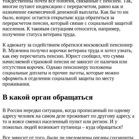
тождественны почти все понятия, связанные с пенсией. Так,
многие путают индексацию с перерасчетом, равно как и
назначение ежемесячной денежной выплаты. Как бы то ни
было, вопрос остается открытым: куда обратиться за
перерасчетом пенсии, который связан с социальной защитой
населения. К таковым ситуациям относится, например,
получение статуса ветерана труда.
К адвокату за содействием обратился московский пенсионер
В. Мужчина получил корочки ветерана труда и хотел узнать,
как ему пересчитать пенсию. Юрист сообщил, что сумма
начисляемой страховой пенсии не зависит от наличия или
отсутствия корочек. Однако пенсионеру положены
социальные доплаты и прочие льготы, которые можно
оформить в отделении социальной защиты по месту
проживания.
В какой орган обращаться
В России нередки ситуации, когда прописанный по одному
адресу человек на самом деле проживает по другому адресу, а
то и вовсе сменил населенный пункт или регион. И у
пожилых людей возникает путаница – куда обращаться?
Все зависит от того, были ли уведомлены органы соцзащиты