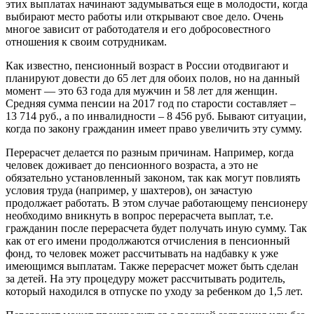
этих выплатах начинают задумываться еще в молодости, когда
выбирают место работы или открывают свое дело. Очень
многое зависит от работодателя и его добросовестного
отношения к своим сотрудникам.
Как известно, пенсионный возраст в России отодвигают и
планируют довести до 65 лет для обоих полов, но на данный
момент — это 63 года для мужчин и 58 лет для женщин.
Средняя сумма пенсии на 2017 год по старости составляет –
13 714 руб., а по инвалидности – 8 456 руб. Бывают ситуации,
когда по закону гражданин имеет право увеличить эту сумму.
Перерасчет делается по разным причинам. Например, когда
человек доживает до пенсионного возраста, а это не
обязательно установленный законом, так как могут повлиять
условия труда (например, у шахтеров), он зачастую
продолжает работать. В этом случае работающему пенсионеру
необходимо вникнуть в вопрос перерасчета выплат, т.е.
гражданин после перерасчета будет получать иную сумму. Так
как от его имени продолжаются отчисления в пенсионный
фонд, то человек может рассчитывать на надбавку к уже
имеющимся выплатам. Также перерасчет может быть сделан
за детей. На эту процедуру может рассчитывать родитель,
который находился в отпуске по уходу за ребенком до 1,5 лет.