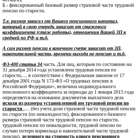
Б - фиксированный базовый размер страховой части трудовой
пенсии по старости.
Т.е. размер зависел от Вашего пенсионного капитал,
который в свою очередь зависит от стажевого
коэффициента (стаж работы), отношения Вашей ЗП к
средней по РФ и т.д.
А сам размер пенсии в конечном счете зависит от ЗП,
накопительной части, времени выхода не пенсию и т.д.
ФЗ-400 статья 34
часть. Для лиц, которым по состоянию на
31 декабря 2014 года установлена трудовая пенсия по
старости,… в соответствии с Федеральным законом от 17
декабря 2001 года N 173-ФЗ «О трудовых пенсиях в
Российской Федерации», величина индивидуального
пенсионного коэффициента за периоды до 1 января 2015 года
определяется на основании документов выплатного дела
исходя из размера установленной им трудовой пенсии по
старости
,… (без учета доли страховой части трудовой пенсии
по старости (по инвалидности), фиксированного базового
размера страховой части трудовой пенсии по старости,
трудовой пенсии по инвалидности, трудовой пенсии по
случаю потери кормильца и накопительной части трудовой
пенсии),
деленного на стоимость одного пенсионного