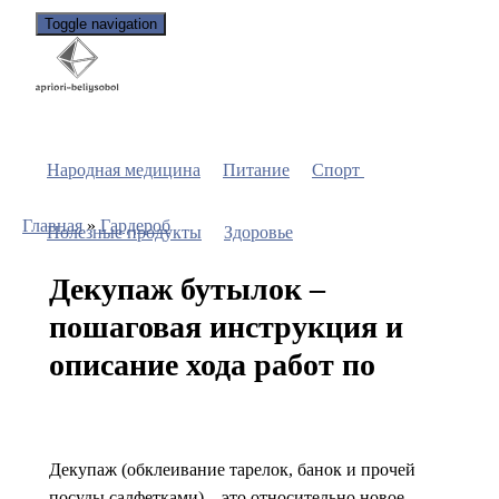
Toggle navigation
Народная медицина
Питание
Спорт
Главная
»
Гардероб
Полезные продукты
Здоровье
Декупаж бутылок –
пошаговая инструкция и
описание хода работ по
Декупаж (обклеивание тарелок, банок и прочей
посуды салфетками) – это относительно новое