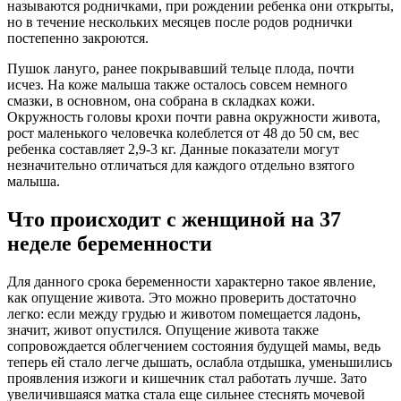
называются родничками, при рождении ребенка они открыты,
но в течение нескольких месяцев после родов роднички
постепенно закроются.
Пушок лануго, ранее покрывавший тельце плода, почти
исчез. На коже малыша также осталось совсем немного
смазки, в основном, она собрана в складках кожи.
Окружность головы крохи почти равна окружности живота,
рост маленького человечка колеблется от 48 до 50 см, вес
ребенка составляет 2,9-3 кг. Данные показатели могут
незначительно отличаться для каждого отдельно взятого
малыша.
Что происходит с женщиной на 37
неделе беременности
Для данного срока беременности характерно такое явление,
как опущение живота. Это можно проверить достаточно
легко: если между грудью и животом помещается ладонь,
значит, живот опустился. Опущение живота также
сопровождается облегчением состояния будущей мамы, ведь
теперь ей стало легче дышать, ослабла отдышка, уменьшились
проявления изжоги и кишечник стал работать лучше. Зато
увеличившаяся матка стала еще сильнее стеснять мочевой