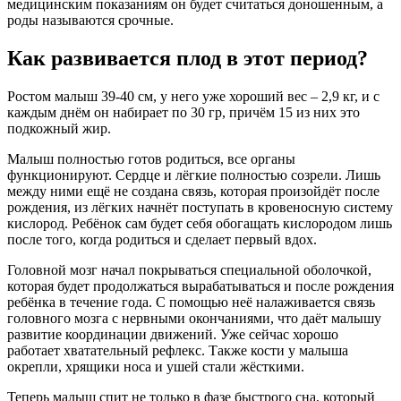
медицинским показаниям он будет считаться доношенным, а
роды называются срочные.
Как развивается плод в этот период?
Ростом малыш 39-40 см, у него уже хороший вес – 2,9 кг, и с
каждым днём он набирает по 30 гр, причём 15 из них это
подкожный жир.
Малыш полностью готов родиться, все органы
функционируют. Сердце и лёгкие полностью созрели. Лишь
между ними ещё не создана связь, которая произойдёт после
рождения, из лёгких начнёт поступать в кровеносную систему
кислород. Ребёнок сам будет себя обогащать кислородом лишь
после того, когда родиться и сделает первый вдох.
Головной мозг начал покрываться специальной оболочкой,
которая будет продолжаться вырабатываться и после рождения
ребёнка в течение года. С помощью неё налаживается связь
головного мозга с нервными окончаниями, что даёт малышу
развитие координации движений. Уже сейчас хорошо
работает хватательный рефлекс. Также кости у малыша
окрепли, хрящики носа и ушей стали жёсткими.
Теперь малыш спит не только в фазе быстрого сна, который