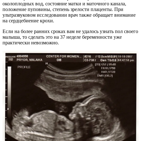
околоплодных вод, состояние матки и маточного канала,
положение пуповины, степень зрелости плаценты. При
ультразвуковом исследовании врач также обращает внимание
на сердцебиение крохи.
Если на более ранних сроках вам не удалось узнать пол своего
малыша, то сделать это на 37 неделе беременности уже
практически невозможно.