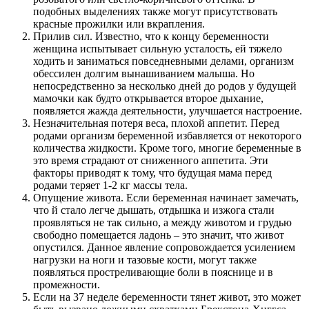
подобных выделениях также могут присутствовать
красные прожилки или вкрапления.
Прилив сил. Известно, что к концу беременности
женщина испытывает сильную усталость, ей тяжело
ходить и заниматься повседневными делами, организм
обессилен долгим вынашиванием малыша. Но
непосредственно за несколько дней до родов у будущей
мамочки как будто открывается второе дыхание,
появляется жажда деятельности, улучшается настроение.
Незначительная потеря веса, плохой аппетит. Перед
родами организм беременной избавляется от некоторого
количества жидкости. Кроме того, многие беременные в
это время страдают от сниженного аппетита. Эти
факторы приводят к тому, что будущая мама перед
родами теряет 1-2 кг массы тела.
Опущение живота. Если беременная начинает замечать,
что й стало легче дышать, отдышка и изжога стали
проявляться не так сильно, а между животом и грудью
свободно помещается ладонь – это значит, что живот
опустился. Данное явление сопровождается усилением
нагрузки на ноги и тазовые кости, могут также
появляться простреливающие боли в пояснице и в
промежности.
Если на 37 неделе беременности тянет живот, это может