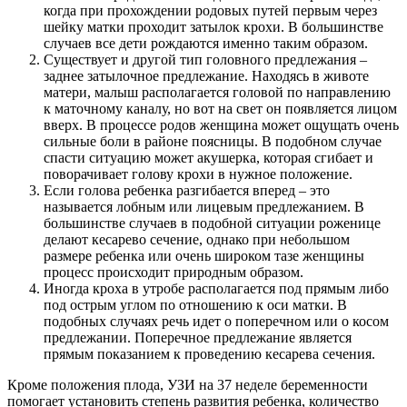
когда при прохождении родовых путей первым через
шейку матки проходит затылок крохи. В большинстве
случаев все дети рождаются именно таким образом.
Существует и другой тип головного предлежания –
заднее затылочное предлежание. Находясь в животе
матери, малыш располагается головой по направлению
к маточному каналу, но вот на свет он появляется лицом
вверх. В процессе родов женщина может ощущать очень
сильные боли в районе поясницы. В подобном случае
спасти ситуацию может акушерка, которая сгибает и
поворачивает голову крохи в нужное положение.
Если голова ребенка разгибается вперед – это
называется лобным или лицевым предлежанием. В
большинстве случаев в подобной ситуации роженице
делают кесарево сечение, однако при небольшом
размере ребенка или очень широком тазе женщины
процесс происходит природным образом.
Иногда кроха в утробе располагается под прямым либо
под острым углом по отношению к оси матки. В
подобных случаях речь идет о поперечном или о косом
предлежании. Поперечное предлежание является
прямым показанием к проведению кесарева сечения.
Кроме положения плода, УЗИ на 37 неделе беременности
помогает установить степень развития ребенка, количество