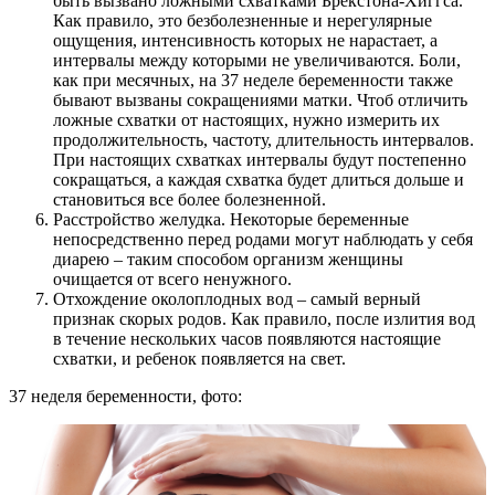
быть вызвано ложными схватками Брекстона-Хиггса.
Как правило, это безболезненные и нерегулярные
ощущения, интенсивность которых не нарастает, а
интервалы между которыми не увеличиваются. Боли,
как при месячных, на 37 неделе беременности также
бывают вызваны сокращениями матки. Чтоб отличить
ложные схватки от настоящих, нужно измерить их
продолжительность, частоту, длительность интервалов.
При настоящих схватках интервалы будут постепенно
сокращаться, а каждая схватка будет длиться дольше и
становиться все более болезненной.
Расстройство желудка. Некоторые беременные
непосредственно перед родами могут наблюдать у себя
диарею – таким способом организм женщины
очищается от всего ненужного.
Отхождение околоплодных вод – самый верный
признак скорых родов. Как правило, после излития вод
в течение нескольких часов появляются настоящие
схватки, и ребенок появляется на свет.
37 неделя беременности, фото: