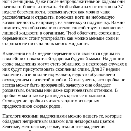
ноги женщины. Даже после непродолжительной ходьбы они
начинают болеть и отекать. Чтоб избавиться от отеков на 37
неделе беременности, рекомендуется как можно чаще
расслабляться и отдыхать, положив ноги на небольшую
возвышенность, например, на маленькую подушечку. Важно
помнить, что образованию отеков способствует накопление
лишней жидкости в организме. Чтоб облегчить состояние,
беременным стоит употреблять как можно меньше соли и
стараться не пить на ночь много жидкости.
Выделения на 37 неделе беременности являются одним из
важнейших показателей здоровья будущей мамы. На данном
сроке выделения могут стать обильнее, в некоторых случаях в
них будут присутствовать скопления слизи. Для 37 недели
наличие слизи вполне нормально, ведь это обусловлено
отхождением слизистой пробки. Стоит учесть, что пробка не
всегда может быть прозрачной, зачастую она обладает
розоватым, белесым или даже коричневатым оттенком. В
пробке можно также разглядеть красные прожилки.
Отхождение пробки считается одним из верных
предвестников скорых родов.
Патологическими выделениями можно назвать те, которые
обладают неприятным запахом или нездоровым цветом.
Зеленые, желтоватые, серые, землистые выделения