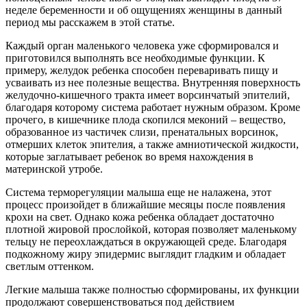
неделе беременности и об ощущениях женщины в данный
период мы расскажем в этой статье.
Каждый орган маленького человека уже сформировался и
приготовился выполнять все необходимые функции. К
примеру, желудок ребенка способен переваривать пищу и
усваивать из нее полезные вещества. Внутренняя поверхность
желудочно-кишечного тракта имеет ворсинчатый эпителий,
благодаря которому система работает нужным образом. Кроме
прочего, в кишечнике плода скопился меконий – вещество,
образованное из частичек слизи, пренатальных ворсинок,
отмерших клеток эпителия, а также амниотической жидкости,
которые заглатывает ребенок во время нахождения в
материнской утробе.
Система терморегуляции малыша еще не налажена, этот
процесс произойдет в ближайшие месяцы после появления
крохи на свет. Однако кожа ребенка обладает достаточно
плотной жировой прослойкой, которая позволяет маленькому
тельцу не переохлаждаться в окружающей среде. Благодаря
подкожному жиру эпидермис выглядит гладким и обладает
светлым оттенком.
Легкие малыша также полностью сформированы, их функции
продолжают совершенствоваться под действием