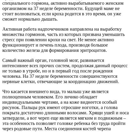
специального гормона, активно вырабатываемого женским
организмом на 37 неделе беременности. Будущей маме не
стоит волноваться, если кроха родится в это время, он уже
сможет нормально дышать.
Активная работа надпочечников направлена на выработку
множества гормонов, часть из которых призвана уменьшить
стресс при появлении крохи на свет. Не менее активно
функционирует и печень плода, производя большое
количество железа для формирования эритроцитов.
Самый важный орган, головной мозг, развивается
интенсивнее всех прочих систем, продолжая данный процесс
не только в утробе, но и в первый год после рождения
человека. На 37 неделе беременности совершенствуются
нервные клетки, отвечающие за координацию движений.
Что касается внешнего вида, то малыш уже является
полноценным человеком. Его личико обладает
индивидуальными чертами, а на коже виднеется особый
рисунок. Пальцы рук имеют отросшие ноготки, а голова
покрыта достаточно длинными волосами. Хрящи ушей и носа
затвердели, а вот череп еще является мягким и подвижным –
эта особенность позволяет головке ребенка без труда пройти
через родовые пути. Места соединения костей черепа