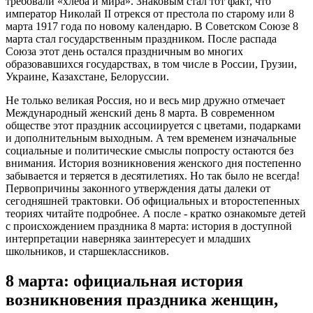
требовали «хлеба и мира». Знаковым стал тот факт, что
император Николай II отрекся от престола по старому или 8
марта 1917 года по новому календарю. В Советском Союзе 8
марта стал государственным праздником. После распада
Союза этот день остался праздничным во многих
образовавшихся государствах, в том числе в России, Грузии,
Украине, Казахстане, Белоруссии.
Не только великая Россия, но и весь мир дружно отмечает
Международный женский день 8 марта. В современном
обществе этот праздник ассоциируется с цветами, подарками
и дополнительным выходным. А тем временем изначальные
социальные и политические смыслы попросту остаются без
внимания. История возникновения женского дня постепенно
забывается и теряется в десятилетиях. Но так было не всегда!
Первопричины законного утверждения даты далеки от
сегодняшней трактовки. Об официальных и второстепенных
теориях читайте подробнее. А после - кратко ознакомьте детей
с происхождением праздника 8 марта: история в доступной
интерпретации наверняка заинтересует и младших
школьников, и старшеклассников.
8 марта: официальная история
возникновения праздника женщин,