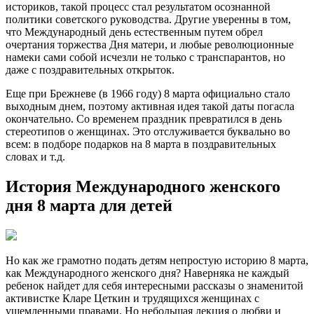
историков, такой процесс стал результатом осознанной
политики советского руководства. Другие уверенны в том,
что Международный день естественным путем обрел
очертания торжества Дня матери, и любые революционные
намеки сами собой исчезли не только с транспарантов, но
даже с поздравительных открыток.
Еще при Брежневе (в 1966 году) 8 марта официально стало
выходным днем, поэтому активная идея такой даты погасла
окончательно. Со временем праздник превратился в день
стереотипов о женщинах. Это отслуживается буквально во
всем: в подборе подарков на 8 марта в поздравительных
словах и т.д.
История Международного женского
дня 8 марта для детей
Но как же грамотно подать детям непростую историю 8 марта,
как Международного женского дня? Наверняка не каждый
ребенок найдет для себя интересными рассказы о знаменитой
активистке Кларе Цеткин и трудящихся женщинах с
ущемленными правами. Но небольшая лекция о любви и