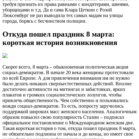
требуя признать их права равными с кондитерами, швеями,
уборщицами и т.д. Да и сама Клара Цеткин с Розой
Люксембург не раз выводила тех самых мадам на улицы
города, борясь с бесчинством полиции.
Откуда пошел праздник 8 марта:
короткая история возникновения
Скорее всего, 8 марта – обыкновенная политическая акция
социал-демократов. В начале 20 века женщины протестовали
по всей Европе. А для привлечения внимания им не нужно
было делать никаких сверхъестественных действий. Вполне
достаточно активности на митингах и забастовках, ярких
плакатов и громких социалистических лозунгов, чтобы
привлечь общественность. Чем собственно и пользовались
вожди социал-демократов. То есть, попросту заручились
поддержкой широких масс женского населения. Аналогичным
образом повысил свою популярность Сталин – подписал
официальное постановление о Международном женском дне.
Такая короткая история о том, откуда пошел праздник 8 марта,
не обязательно подлинна от начала и до конца, но имеет свое