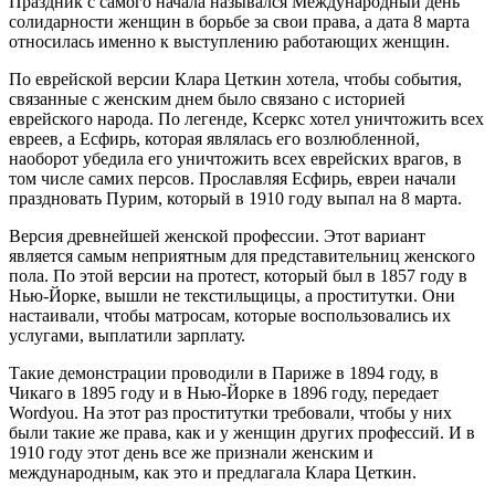
Праздник с самого начала назывался Международный день
солидарности женщин в борьбе за свои права, а дата 8 марта
относилась именно к выступлению работающих женщин.
По еврейской версии Клара Цеткин хотела, чтобы события,
связанные с женским днем было связано с историей
еврейского народа. По легенде, Ксеркс хотел уничтожить всех
евреев, а Есфирь, которая являлась его возлюбленной,
наоборот убедила его уничтожить всех еврейских врагов, в
том числе самих персов. Прославляя Есфирь, евреи начали
праздновать Пурим, который в 1910 году выпал на 8 марта.
Версия древнейшей женской профессии. Этот вариант
является самым неприятным для представительниц женского
пола. По этой версии на протест, который был в 1857 году в
Нью-Йорке, вышли не текстильщицы, а проститутки. Они
настаивали, чтобы матросам, которые воспользовались их
услугами, выплатили зарплату.
Такие демонстрации проводили в Париже в 1894 году, в
Чикаго в 1895 году и в Нью-Йорке в 1896 году, передает
Wordyou. На этот раз проститутки требовали, чтобы у них
были такие же права, как и у женщин других профессий. И в
1910 году этот день все же признали женским и
международным, как это и предлагала Клара Цеткин.