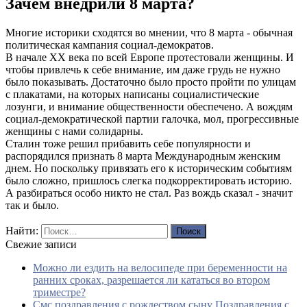
Зачем внедрили 8 марта?
Многие историки сходятся во мнении, что 8 марта - обычная
политическая кампания социал-демократов.
В начале XX века по всей Европе протестовали женщины. И
чтобы привлечь к себе внимание, им даже грудь не нужно
было показывать. Достаточно было просто пройти по улицам
с плакатами, на которых написаны социалистические
лозунги, и внимание общественности обеспечено. А вождям
социал-демократической партии галочка, мол, прогрессивные
женщины с нами солидарны.
Сталин тоже решил прибавить себе популярности и
распорядился признать 8 марта Международным женским
днем. Но поскольку привязать его к историческим событиям
было сложно, пришлось слегка подкорректировать историю.
А разбираться особо никто не стал. Раз вождь сказал - значит
так и было.
Найти:
Свежие записи
Можно ли ездить на велосипеде при беременности на
ранних сроках, разрешается ли кататься во втором
триместре?
Смс поздравления с рождеством сыну Поздравления с