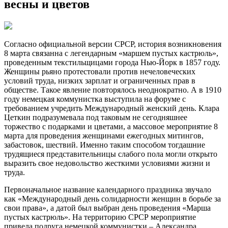
весны и цветов
Согласно официальной версии СРСР, история возникновения
8 марта связанна с легендарным «маршем пустых кастрюль»,
проведенным текстильщицами города Нью-Йорк в 1857 году.
Женщины рьяно протестовали против нечеловеческих
условий труда, низких зарплат и ограниченных прав в
обществе. Такое явление повторялось неоднократно. А в 1910
году немецкая коммунистка выступила на форуме с
требованием учредить Международный женский день. Клара
Цеткин подразумевала под таковым не сегодняшнее
торжество с подарками и цветами, а массовое мероприятие 8
марта для проведения женщинами ежегодных митингов,
забастовок, шествий. Именно таким способом тогдашние
трудящиеся представительницы слабого пола могли открыто
выразить свое недовольство жесткими условиями жизни и
труда.
Первоначальное название календарного праздника звучало
как «Международный день солидарности женщин в борьбе за
свои права», а датой был выбран день проведения «Марша
пустых кастрюль». На территорию СРСР мероприятие
привела подруга немецкой коммунистки – Александра