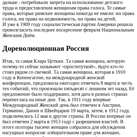
дальше - потребовали запрета на использование детского
труда и предоставления женщинам права голоса. Те самые
права, которые римские женщины никогда не имели: ни права
голоса, ни права на недвижимость, ни права на детей.
И уже в 1909 году социалистическая партия Америки решила
провозгласить последнее воскресение февраля Национальным
Женским Днём.
Дореволюционная Россия
Итак, та самая Клара Цеткин. Та самая женщина, которую
почему-то сейчас называют «проституткой», будто кто-то
стоял рядом со свечкой. Та самая женщина, которая в 1910
году в Копенгагене, на международной женской
конференции, предложила ежегодно отмечать 8 марта в честь
тех событий, что произошли пятьдесят с лишним лет назад. Её
предложение было поддержано, хотя дата в разных странах
перенеслась на иные дни. Так, в 1911 году впервые
Международный Женский день был отмечен в Австрии,
Германии, Дании и Швейцарии 19 марта, затем, в 1912 году,
подключились 12 мая и другие страны. В России впервые он
был отмечен 2 марта в 1913 году с разрешения властей. В
итоге полторы тысячи женщин собрались для обсуждения
насущных вопросов: избирательном праве для женщин,