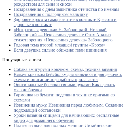
рождеством для сына и снохи
Поздравления с днем защитника отечества по именам
Поздравления с полгодиком мальчику
Здоровье красота саморазвитие в контакте Красота и
здоровье в контакте
«Некрасивая девочка» Н. Заболоцкий. Николай
Заболоцкий — Некрасивая девочка: Стих Анализ
стихотворения «Некрасивая девочка» Заболоцкого
Годовая тема второй младшей группы «Кроха»
Если девушка сильно обижена: план извинения
Популярные записи
Собака амигуруми крючком: схемы, техника вязания
Вяжем крючком бейсболку для мальчика и для девочки:
схемы и описание хода работы прилагается
Оригинальные брелоки своими руками Как сделать
мягкие брелки
Гармошка из бумаги: поделки в технике оригами со
схемами
Извинения мужу. Извинения перед любимым. Создание
подходящей обстановки
Уроки вязания спицами для начинающих: бесплатные
видео для домашнего обучения
Платья из льна для полных женщин Дизайнерские