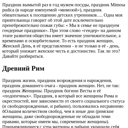
Праздник вымытой раз в год мужем посуды, праздник Mimosa
pudica (в народе именуемой «мимозой»), праздник
обязательных к посещению детских утренников…. Одна моя
приятельница говорит об этой дате исключительно
пренебрежительно пожав губы: « Мы в семье не празднуем
гендерные праздники». При этом слово «гендер» на данном
этапе развития общества имеет значение уничижительное, а
временами и оскорбительное. То есть праздник женщин,
Женский День, в её представлении - и не только в её - день,
который унижает женские честь и достоинство. Так ли это?
Давайте разбираться.
Древний Рим
Праздник жизни, праздник возрождения и нарождения,
праздник домашнего очага - праздник женщин. Нет, не так:
праздник Женщины. Праздник богини Весты и её
«подопечных». Праздник, в который все женщины Рима и
окрестностей, вне зависимости от своего социального статуса
(и свободнорожденные, и рабыни), пользовались несравнимо
бОльшим количеством свобод, чем в иные дни (римские
женщины, даже свободнорожденные не обладали теми
правами, которые имеем мы, современные женщины).
Принарядившиеся с утра матроны и рабыни украшали себя