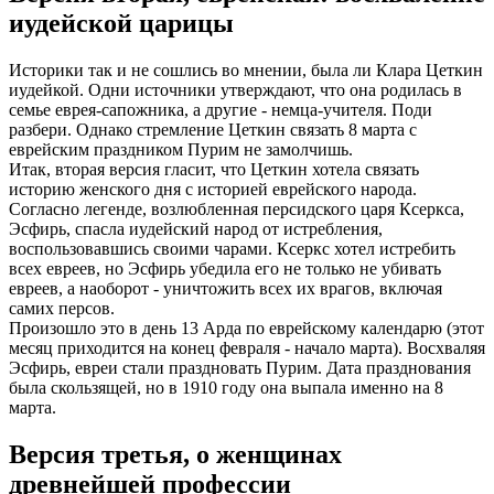
иудейской царицы
Историки так и не сошлись во мнении, была ли Клара Цеткин
иудейкой. Одни источники утверждают, что она родилась в
семье еврея-сапожника, а другие - немца-учителя. Поди
разбери. Однако стремление Цеткин связать 8 марта с
еврейским праздником Пурим не замолчишь.
Итак, вторая версия гласит, что Цеткин хотела связать
историю женского дня с историей еврейского народа.
Согласно легенде, возлюбленная персидского царя Ксеркса,
Эсфирь, спасла иудейский народ от истребления,
воспользовавшись своими чарами. Ксеркс хотел истребить
всех евреев, но Эсфирь убедила его не только не убивать
евреев, а наоборот - уничтожить всех их врагов, включая
самих персов.
Произошло это в день 13 Арда по еврейскому календарю (этот
месяц приходится на конец февраля - начало марта). Восхваляя
Эсфирь, евреи стали праздновать Пурим. Дата празднования
была скользящей, но в 1910 году она выпала именно на 8
марта.
Версия третья, о женщинах
древнейшей профессии