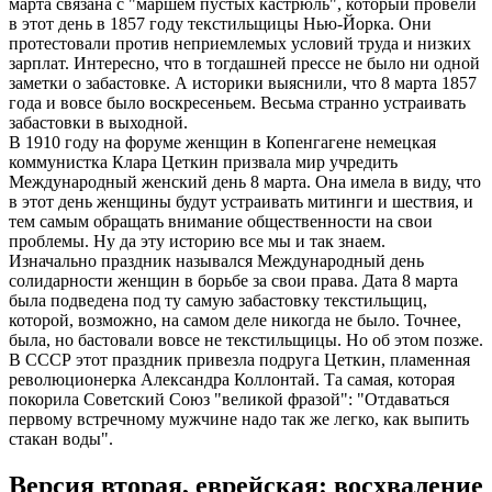
марта связана с "маршем пустых кастрюль", который провели
в этот день в 1857 году текстильщицы Нью-Йорка. Они
протестовали против неприемлемых условий труда и низких
зарплат. Интересно, что в тогдашней прессе не было ни одной
заметки о забастовке. А историки выяснили, что 8 марта 1857
года и вовсе было воскресеньем. Весьма странно устраивать
забастовки в выходной.
В 1910 году на форуме женщин в Копенгагене немецкая
коммунистка Клара Цеткин призвала мир учредить
Международный женский день 8 марта. Она имела в виду, что
в этот день женщины будут устраивать митинги и шествия, и
тем самым обращать внимание общественности на свои
проблемы. Ну да эту историю все мы и так знаем.
Изначально праздник назывался Международный день
солидарности женщин в борьбе за свои права. Дата 8 марта
была подведена под ту самую забастовку текстильщиц,
которой, возможно, на самом деле никогда не было. Точнее,
была, но бастовали вовсе не текстильщицы. Но об этом позже.
В СССР этот праздник привезла подруга Цеткин, пламенная
революционерка Александра Коллонтай. Та самая, которая
покорила Советский Союз "великой фразой": "Отдаваться
первому встречному мужчине надо так же легко, как выпить
стакан воды".
Версия вторая, еврейская: восхваление