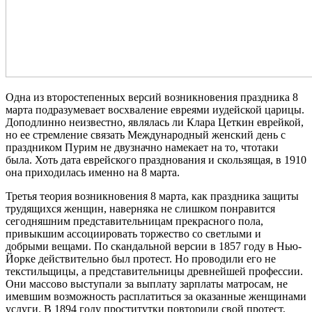
Одна из второстепенных версий возникновения праздника 8
марта подразумевает восхваление евреями иудейской царицы.
Доподлинно неизвестно, являлась ли Клара Цеткин еврейкой,
но ее стремление связать Международный женский день с
праздником Пурим не двузначно намекает на то, чтотаки
была. Хоть дата еврейского празднования и скользящая, в 1910
она приходилась именно на 8 марта.
Третья теория возникновения 8 марта, как праздника защиты
трудящихся женщин, наверняка не слишком понравится
сегодняшним представительницам прекрасного пола,
привыкшим ассоциировать торжество со светлыми и
добрыми вещами. По скандальной версии в 1857 году в Нью-
Йорке действительно был протест. Но проводили его не
текстильщицы, а представительницы древнейшей профессии.
Они массово выступали за выплату зарплаты матросам, не
имевшим возможность расплатиться за оказанные женщинами
услуги. В 1894 году проститутки повторили свой протест,