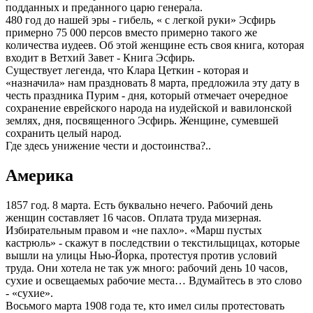
подданных и преданного царю генерала.
480 год до нашей эры - гибель, « с легкой руки» Эсфирь
примерно 75 000 персов вместо примерно такого же
количества иудеев. Об этой женщине есть своя книга, которая
входит в Ветхий Завет - Книга Эсфирь.
Существует легенда, что Клара Цеткин - которая и
«назначила» нам праздновать 8 марта, предложила эту дату в
честь праздника Пурим - дня, который отмечает очередное
сохранение еврейского народа на иудейской и вавилонской
землях, дня, посвященного Эсфирь. Женщине, сумевшей
сохранить целый народ.
Где здесь унижение чести и достоинства?..
Америка
1857 год. 8 марта. Есть буквально нечего. Рабочий день
женщин составляет 16 часов. Оплата труда мизерная.
Избирательным правом и «не пахло». «Марш пустых
кастрюль» - скажут в последствии о текстильщицах, которые
вышли на улицы Нью-Йорка, протестуя против условий
труда. Они хотела не так уж много: рабочий день 10 часов,
сухие и освещаемых рабочие места… Вдумайтесь в это слово
- «сухие».
Восьмого марта 1908 года те, кто имел силы протестовать