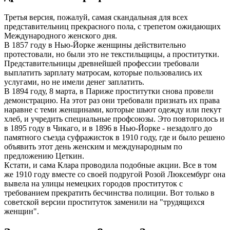
Третья версия, пожалуй, самая скандальная для всех
представительниц прекрасного пола, с трепетом ожидающих
Международного женского дня.
В 1857 году в Нью-Йорке женщины действительно
протестовали, но были это не текстильщицы, а проститутки.
Представительницы древнейшей профессии требовали
выплатить зарплату матросам, которые пользовались их
услугами, но не имели денег заплатить.
В 1894 году, 8 марта, в Париже проститутки снова провели
демонстрацию. На этот раз они требовали признать их права
наравне с теми женщинами, которые шьют одежду или пекут
хлеб, и учредить специальные профсоюзы. Это повторилось и
в 1895 году в Чикаго, и в 1896 в Нью-Йорке - незадолго до
памятного съезда суфражисток в 1910 году, где и было решено
объявить этот день женским и международным по
предложению Цеткин.
Кстати, и сама Клара проводила подобные акции. Все в том
же 1910 году вместе со своей подругой Розой Люксембург она
вывела на улицы немецких городов проституток с
требованием прекратить бесчинства полиции. Вот только в
советской версии проституток заменили на "трудящихся
женщин".