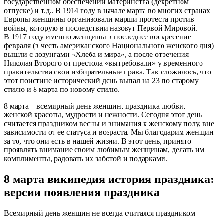
государственном обеспечении материнства (декретном
отпуске) и т.д.. В 1914 году в начале марта во многих странах
Европы женщины организовали марши протеста против
войны, которую в последствии назовут Первой Мировой.
В 1917 году именно женщины в последнее воскресение
февраля (в честь американского Национального женского дня)
вышли с лозунгами «Хлеба и мира», а после отречения
Николая Второго от престола «вытребовали» у временного
правительства свои избирательные права. Так сложилось, что
этот поистине исторический день выпал на 23 по старому
стилю и 8 марта по новому стилю.
8 марта – всемирный день женщин, праздника любви,
женской красоты, мудрости и нежности. Сегодня этот день
считается праздником весны и внимания к женскому полу, вне
зависимости от ее статуса и возраста. Мы благодарим женщин
за то, что они есть в нашей жизни. В этот день, принято
проявлять внимание своим любимым женщинам, делать им
комплименты, радовать их заботой и подарками.
8 марта википедия история праздника:
версии появления праздника
Всемирный день женщин не всегда считался праздником