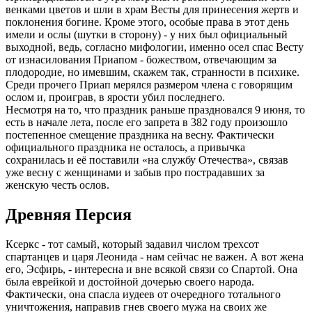
венками цветов и шли в храм Весты для принесения жертв и
поклонения богине. Кроме этого, особые права в этот день
имели и ослы (шутки в сторону) - у них был официальный
выходной, ведь, согласно мифологии, именно осел спас Весту
от изнасилования Приапом - божеством, отвечающим за
плодородие, но имевшим, скажем так, странности в психике.
Среди прочего Приап мерялся размером члена с говорящим
ослом и, проиграв, в ярости убил последнего.
Несмотря на то, что праздник раньше праздновался 9 июня, то
есть в начале лета, после его запрета в 382 году произошло
постепенное смещение праздника на весну. Фактически
официального праздника не осталось, а привычка
сохранилась и её поставили «на службу Отечества», связав
уже весну с женщинами и забыв про пострадавших за
женскую честь ослов.
Древняя Персия
Ксеркс - тот самый, который задавил числом трехсот
спартанцев и царя Леонида - нам сейчас не важен. А вот жена
его, Эсфирь, - интересна и вне всякой связи со Спартой. Она
была еврейкой и достойной дочерью своего народа.
Фактически, она спасла иудеев от очередного тотального
уничтожения, направив гнев своего мужа на своих же