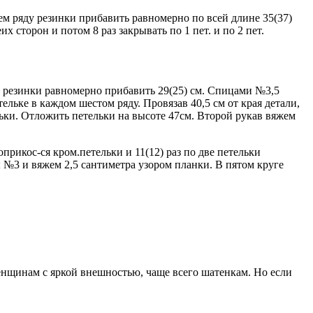
ем ряду резинки прибавить равномерно по всей длине 35(37)
 сторон и потом 8 раз закрывать по 1 пет. и по 2 пет.
ду резинки равномерно прибавить 29(25) см. Спицами №3,5
ельке в каждом шестом ряду. Провязав 40,5 см от края детали,
ельки. Отложить петельки на высоте 47см. Второй рукав вяжем
прикос-ся кром.петельки и 11(12) раз по две петельки
 №3 и вяжем 2,5 сантиметра узором планки. В пятом круге
енщинам с яркой внешностью, чаще всего шатенкам. Но если