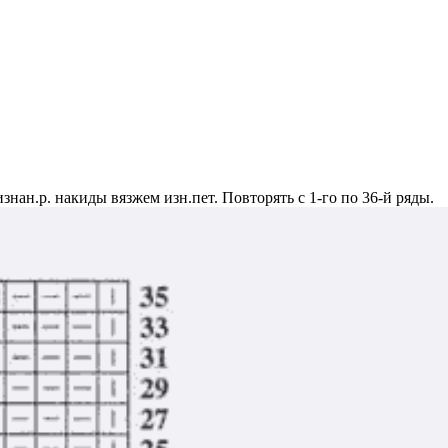
знан.р. накиды вязжем изн.пет. Повторять с 1-го по 36-й ряды.