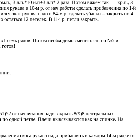
., 3 л.п.*10 и.п+3 л.п* 2 раза. Потом вяжем так – 1 кр.п., 3
ния рукава в 10-м р. от нач.работы сделать прибавления по 1-й
ился окат рукава надо в 84-м р. сделать убавки – закрыть по 4
о остаться 12 петелек. В 114 р. петли закрыть.
1х1 семь рядов. Потом необходимо сменить сп. на №5 и
 готов!
ании.
х
1)52 от нач.вязания надо закрыть 8(9)8 центральных
н по одной петле. Плечи вывязываются как на спинке. На
ормления скоса рукава надо прибавлять в каждом 14-м рядке от