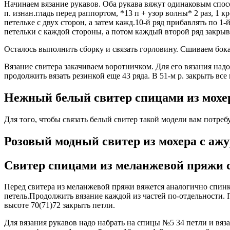
Начинаем вязание рукавов. Оба рукава вяжут одинаковым способо
п. изнан.гладь перед раппортом, *13 п + узор волны* 2 раз, 1 
петельке с двух сторон, а затем кажд.10-й ряд прибавлять по 1-
петельки с каждой стороны, а потом каждый второй ряд закрывать 
Осталось выполнить сборку и связать горловину. Сшиваем бок
Вязание свитера закачиваем воротничком. Для его вязания надо
продолжить вязать резинкой еще 43 ряда. В 51-м р. закрыть вс
Нежный белый свитер спицами из мохер
Для того, чтобы связать белый свитер такой модели вам потребу
Розовый модный свитер из мохера с а
Свитер спицами из меланжевой пряжи 
Перед свитера из меланжевой пряжи вяжется аналогично спинке,
петель.Продолжить вязание каждой из частей по-отдельности. П
высоте 70(71)72 закрыть петли.
Для вязания рукавов надо набрать на спицы №5 34 петли и вяза