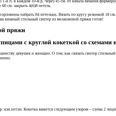
 по 1-й п. в каждом 10-м р. Через 45 см. от начала вязания формир
 60 см. закрыть 4(6)8 петель.
орловины набрать 84 петельки. Вязать по кругу резинкой 18 см.
Ваш вязаный стильный свитер из меланжевой пряжи готов!
ой пряжи
пицами с круглой кокеткой со схемами
шинству девушек и женщин. О том, как связать свитер стильны
венно.
 1 р. изн.петли. Кокетка вяжется следующим узором – схема 2 ли