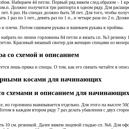
м. Набираем 44 петли. Первый ряд вяжем след.образом – 1 кром.п
кром.п. Должно получится три раппорта в одном ряду. Для расшире
й пет. 6 раз. На спицах должно быть 58 пет. Для того, чтобы получ
1 раз по 1 пет., девять раз по 1 п., и четыре раза по 2 п. Должн
а и плечи. Потом сшиваем рукава и вшиваем рукава в проймы.
 набрать по линии горловины 84 петли и вязать сп. №3 резинку 
е петли. Красивый вязаный свитер для женщин спицами из мохера
а со схемой и описанием
ется лишь пряжа и спицы. О том, как его связать читайте в опис
журными косами для начинающих
со схемами и описанием для начинающи
 но горловина вывязывается отдельно. Для этого на высоте 50(5
отом в каждом втором ряду 7 раз делать убавления с двух сторо
ть 10 см. резинкой. Далее вяжем лицевой гладью сп. №6. Для оф