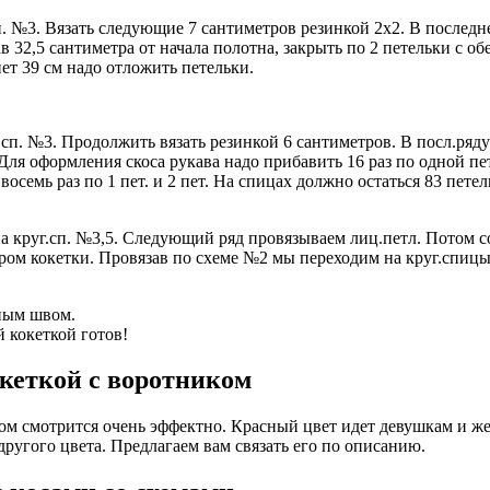
сп. №3. Вязать следующие 7 сантиметров резинкой 2х2. В последн
2,5 сантиметра от начала полотна, закрыть по 2 петельки с обеих
ет 39 см надо отложить петельки.
а сп. №3. Продолжить вязать резинкой 6 сантиметров. В посл.ря
Для оформления скоса рукава надо прибавить 16 раз по одной пет
восемь раз по 1 пет. и 2 пет. На спицах должно остаться 83 пет
а круг.сп. №3,5. Следующий ряд провязываем лиц.петл. Потом со
ором кокетки. Провязав по схеме №2 мы переходим на круг.спицы
ным швом.
 кокеткой готов!
кеткой с воротником
ом смотрится очень эффектно. Красный цвет идет девушкам и ж
другого цвета. Предлагаем вам связать его по описанию.