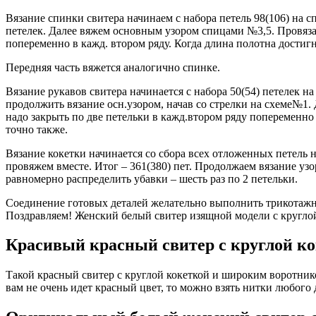
Вязание спинки свитера начинаем с набора петель 98(106) на 
петелек. Далее вяжем основным узором спицами №3,5. Провязав 3
попеременно в кажд. втором ряду. Когда длина полотна достигн
Передняя часть вяжется аналогично спинке.
Вязание рукавов свитера начинается с набора 50(54) петелек н
продолжить вязание осн.узором, начав со стрелки на схеме№1. 
надо закрыть по две петельки в кажд.втором ряду попеременно 
точно также.
Вязание кокетки начинается со сбора всех отложенных петель н
провяжем вместе. Итог – 361(380) пет. Продолжаем вязание уз
равномерно распределить убавки – шесть раз по 2 петельки.
Соединение готовых деталей желательно выполнить трикотаж
Поздравляем! Женский белый свитер изящной модели с круглой
Красивый красный свитер с круглой ко
Такой красный свитер с круглой кокеткой и широким воротник
вам не очень идет красный цвет, то можно взять нитки любого 