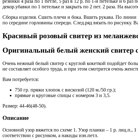
резинки 4 раза по 1 петле, 5 раз в 12 р. по 1-й петельке и 6 раз
декор.убавки по 1 петельке и закрыть по 2 пет. 2 раза. На высоте
Сборка изделия. Сшить плечи и бока. Вшить рукава. По линии г
по середине горловины спереди. След.ряд вязать по рисунку. 
Красивый розовый свитер из меланжев
Оригинальный белый женский свитер с
Очень нежный белый свитер с круглой кокеткой подойдет боль
не составляет особого труда, и при этом смотрится очень женст
Вам потребуется:
750 гр. пряжи хлопок с вискозой (120 м./50 гр.);
прямые и круговые спицы с номером 3 и 3,5.
Размер: 44-46(48-50).
Описание
Основной узор вяжется по схеме 1. Узор планки – 1 р. лиц.п.,
соответствии с рисунком, а накиды изн.петл.