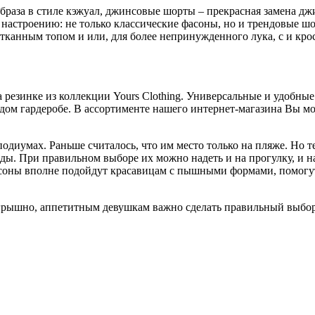
образа в стиле кэжуал, джинсовые шорты – прекрасная замена д
настроению: не только классические фасоны, но и трендовые 
тканным топом и или, для более непринужденного лука, с и кро
резинке из коллекции Yours Clothing. Универсальные и удобные 
дом гардеробе. В ассортименте нашего интернет-магазина Вы мо
диумах. Раньше считалось, что им место только на пляже. Но те
ы. При правильном выборе их можно надеть и на прогулку, и на
асоны вполне подойдут красавицам с пышными формами, помогу
игрышно, аппетитным девушкам важно сделать правильный выбор