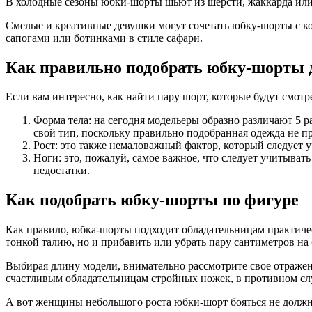
В холодные сезоны юбки-шорты шьют из шерсти, жаккарда или 
Смелые и креативные девушки могут сочетать юбку-шорты с к
сапогами или ботинками в стиле сафари.
Как правильно подобрать юбку-шорты 
Если вам интересно, как найти пару шорт, которые будут смотр
Форма тела: на сегодня модельеры образно различают 5 р
свой тип, поскольку правильно подобранная одежда не пр
Рост: это также немаловажный фактор, который следует у
Ноги: это, пожалуй, самое важное, что следует учитыват
недостатки.
Как подобрать юбку-шорты по фигуре
Как правило, юбка-шорты подходит обладательницам практичес
тонкой талию, но и прибавить или убрать пару сантиметров на 
Выбирая длину модели, внимательно рассмотрите свое отражен
счастливым обладательницам стройных ножек, в противном случ
А вот женщины небольшого роста юбки-шорт бояться не должны.