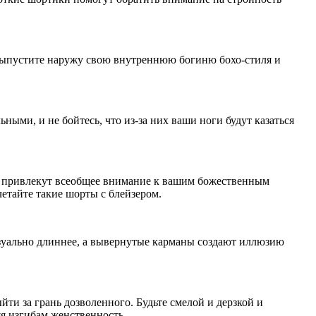
 Выпустите наружу свою внутреннюю богиню бохо-стиля и
ыми, и не бойтесь, что из-за них ваши ноги будут казаться
я привлекут всеобщее внимание к вашим божественным
четайте такие шорты с блейзером.
зуально длиннее, а вывернутые карманы создают иллюзию
ти за грань дозволенного. Будьте смелой и дерзкой и
яя изгибам женственность.