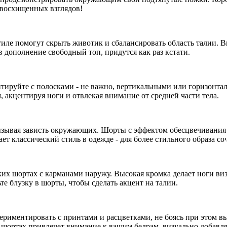
т восхищенных взглядов!
тиле помогут скрыть животик и сбалансировать область талии.
в дополнение свободный топ, придутся как раз кстати.
ируйте с полосками - не важно, вертикальными или горизонтальн
, акцентируя ноги и отвлекая внимание от средней части тела.
вызывая зависть окружающих. Шорты с эффектом обесцвечивани
ает классический стиль в одежде - для более стильного образа со
их шортах с карманами наружу. Высокая кромка делает ноги ви
те блузку в шорты, чтобы сделать акцент на талии.
риментировать с принтами и расцветками, не боясь при этом вый
а шортах привлечет внимание к вашим бедрам, визуально добавл