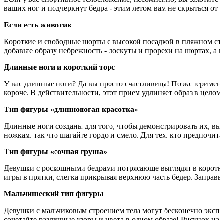
ваших ног и подчеркнут бедра - этим летом вам не скрыться о
Если есть животик
Короткие и свободные шорты с высокой посадкой в пляжном с
добавьте образу небрежность - лоскуты и прорехи на шортах, а 
Длинные ноги и короткий торс
У вас длинные ноги? Да вы просто счастливица! Поэксперимент
короче. В действительности, этот прием удлиняет образ в целом
Тип фигуры «длинноногая красотка»
Длинные ноги созданы для того, чтобы демонстрировать их, 
ножкам, так что шагайте гордо и смело. Для тех, кто предпочит
Тип фигуры «сочная груша»
Девушки с роскошными бедрами потрясающе выглядят в коротк
игры в прятки, слегка прикрывая верхнюю часть бедер. Заправь
Мальчишеский тип фигуры
Девушки с мальчиковым строением тела могут бесконечно экспе
сочетайте различные узоры и цвета в одном образе! Рисунок н