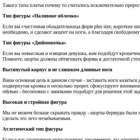
Такого типа платья почему то считались исключительно преро
Тип фигуры «Наливное яблочко»
Если вы счастливая обладательница форм plus size, короткие 
необходимо, и сделают акцент на ноги, а благодаря свободному
Тип фигуры «Дюймовочка»
Если вы невысокая и изящная девушка, вам подойдут крошечные
Помните, шорты должны обтягивать формы в достаточной степе
Вытянутый корпус и не слишком длинные ноги
Ваша основная цель в данном случае - заставить ноги казаться
подвернутая кромка и несколько прорех сфокусируют внимание
обувью - босоножки с завязками подойдут для решения этой зад
Высокая и стройная фигура
Мы не можем больше скрывать правду - шорты-бермуды были с
сделать это лето незабываемым.
Атлетический тип фигуры
Если у вас спортивное телосложение, несомненно, вы захоти