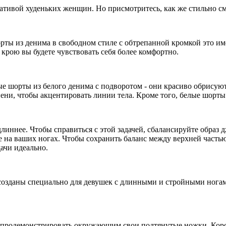
гативой худеньких женщин. Но присмотритесь, как же стильно 
шорты из денима в свободном стиле с обтрепанной кромкой это им
 крою вы будете чувствовать себя более комфортно.
 шорты из белого денима с подворотом - они красиво обрисуют 
ни, чтобы акцентировать линии тела. Кроме того, белые шорты
 длиннее. Чтобы справиться с этой задачей, сбалансируйте обра
 на ваших ногах. Чтобы сохранить баланс между верхней частью
ачи идеально.
озданы специально для девушек с длинными и стройными ногами
те продемонстрировать окружающим свои подтянутые ножки. Кор