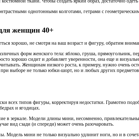
костюмной ткани. Чтобы создать яркий образ, достаточно одеть
онтрастными однотонными колготами, гетрами с геометрическим
для женщин 40+
еться хорошо, не смотря на ваш возраст и фигуру, обратим внима
азличных форм женского тела: яблоко, груша, прямоугольник, п
осто хорошо сидит и добавляет уверенности, она еще и визуальн
читывать. Женщинам низкого роста, к примеру, нужно очень осто
ь при выборе не только юбки-шорт, но и любых других предметов
ки всех типов фигуры, корректируя недостатки. Грамотно подоб
бедрах и ягодицах.
ие в зеркале. Модели длины мини, несомненно, привлекательны,
ае вид сзади (и спереди) может очень разочаровать.
 Модель мини не только визуально удлинит ноги, но и в сочета