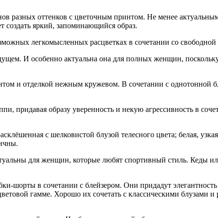
нов разных оттенков с цветочным принтом. Не менее актуальным
т создать яркий, запоминающийся образ.
можных легкомысленных расцветках в сочетании со свободной бл
удущем. И особенно актуальна она для полных женщин, поскольк
том и отделкой нежным кружевом. В сочетании с однотонной бл
и, придавая образу уверенность и некую агрессивность в сочет
расклёшенная с шелковистой блузой телесного цвета; белая, узк
ичны.
ктуальны для женщин, которые любят спортивный стиль. Кеды и
и-шорты в сочетании с блейзером. Они придадут элегантность 
ветовой гамме. Хорошо их сочетать с классическими блузами и 