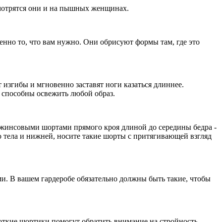
смотрятся они и на пышных женщинах.
енно то, что вам нужно. Они обрисуют формы там, где это
изгибы и мгновенно заставят ноги казаться длиннее.
 способны освежить любой образ.
з джинсовыми шортами прямого кроя длиной до середины бедра -
 тела и нижней, носите такие шорты с притягивающей взгляд
. В вашем гардеробе обязательно должны быть такие, чтобы
откие шортики помогут обратить внимание на стройность