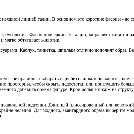
 изящной линией талии. В основном это короткие фасоны - до се
треугольник. Фасон подчеркивает талию, заправляет живот и рас
и мягко обтягивает животик.
ссуарами. Каблук, танкетка, шпилька отлично дополнят образ. 
рическое правило - выбирать пару без слишком большого количе
точно просторны, чтобы скрыть недостатки или приглушить боль
емного добавить объема фигуре. Крой больше похож на структ
 и правильной подгонки. Длинный плиссированный или короткий
крайне нелепой. Для модного, авангардного образа выберите мод
и.