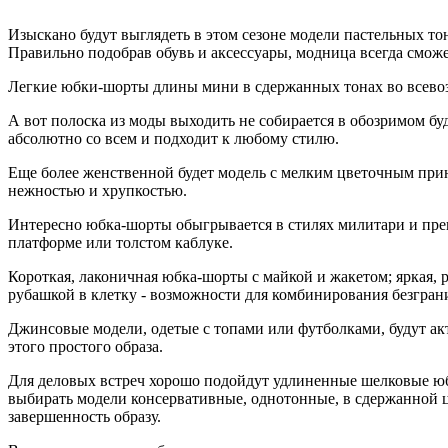
Изыскано будут выглядеть в этом сезоне модели пастельных то
Правильно подобрав обувь и аксессуары, модница всегда сможе
Легкие юбки-шорты длины мини в сдержанных тонах во всевоз
А вот полоска из моды выходить не собирается в обозримом б
абсолютно со всем и подходит к любому стилю.
Еще более женственной будет модель с мелким цветочным прин
нежностью и хрупкостью.
Интересно юбка-шорты обыгрывается в стилях милитари и препп
платформе или толстом каблуке.
Короткая, лаконичная юбка-шорты с майкой и жакетом; яркая, 
рубашкой в клетку - возможности для комбинирования безгран
Джинсовые модели, одетые с топами или футболками, будут а
этого простого образа.
Для деловых встреч хорошо подойдут удлиненные шелковые юбк
выбирать модели консервативные, однотонные, в сдержанной ц
завершенность образу.