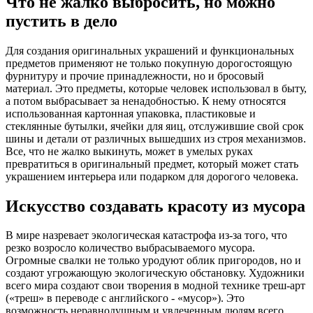
Что не жалко выбросить, но можно
пустить в дело
Для создания оригинальных украшений и функциональных
предметов применяют не только покупную дорогостоящую
фурнитуру и прочие принадлежности, но и бросовый
материал. Это предметы, которые человек использовал в быту,
а потом выбрасывает за ненадобностью. К нему относятся
использованная картонная упаковка, пластиковые и
стеклянные бутылки, ячейки для яиц, отслужившие свой срок
шины и детали от различных вышедших из строя механизмов.
Все, что не жалко выкинуть, может в умелых руках
превратиться в оригинальный предмет, который может стать
украшением интерьера или подарком для дорогого человека.
Искусство создавать красоту из мусора
В мире назревает экологическая катастрофа из-за того, что
резко возросло количество выбрасываемого мусора.
Огромные свалки не только уродуют облик пригородов, но и
создают угрожающую экологическую обстановку. Художники
всего мира создают свои творения в модной технике треш-арт
(«треш» в переводе с английского - «мусор»). Это
возможность неравнодушным и увлеченным людям всего