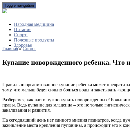
Toggle navigation
Народная медицина
Питание
Спорт
Полезные продукты
Здоровье
Главная
»
Спорт
Купание новорожденного ребенка. Что 
Правильно организованное купание ребенка может превратиться
тому, что малыш будет сильно бояться воды и закатывать «кон
Разберемся, как часто нужно купать новорожденных? Большинст
правы. Ведь купание для младенца – это не только гигиеническ
закаливания и развития.
На сегодняшний день нет единого мнения педиатров, когда нуж
заживление места крепления пуповины, а происходит это к кон