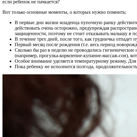
если ребенок не пачкается?
Вот только основные моменты, о которых нужно помнить:
В первые дни жизни младенца пупочную ранку действитель
действовать очень осторожно, предупреждая распростране
защищенности, поэтому не стоит отказывать малышу в по
В течение трех дней, после того, как грудничка отпадет 
Первый месяц после рождения (т.е. весь период новорож
Сколько бы раз в неделю не проводились гигиенические п
(например, прогулка-кормление-купание-массаж-сон), ко
Особое внимание уделяется температурному режиму. Для 
Пока ребенку не исполнится полгода, продолжительность 