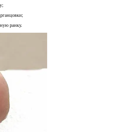
у;
арганцовки;
чную ранку.