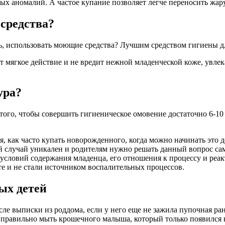
ых аномалий. А частое купание позволяет легче переносить жару
средства?
, использовать моющие средства? Лучшим средством гигиены для
ет мягкое действие и не вредит нежной младенческой коже, увлек
ура?
 того, чтобы совершить гигиеническое омовение достаточно 6-1
, как часто купать новорожденного, когда можно начинать это д
 случай уникален и родителям нужно решать данный вопрос само
, условий содержания младенца, его отношения к процессу и реа
те и не стали источником воспалительных процессов.
ых детей
осле выписки из роддома, если у него еще не зажила пупочная 
правильно мыть крошечного малыша, который только появился на 