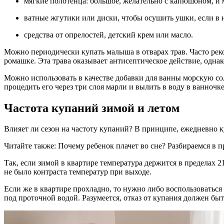
мягкие полотенца: большое, желательно с капюшоном, и 
ватные жгутики или диски, чтобы осушить ушки, если в 
средства от опрелостей, детский крем или масло.
Можно периодически купать малыша в отварах трав. Часто реко
ромашке. Эта трава оказывает антисептическое действие, однако
Можно использовать в качестве добавки для ванны морскую сол
процедить его через три слоя марли и вылить в воду в ванночке
Частота купаний зимой и летом
Влияет ли сезон на частоту купаний? В принципе, ежедневно 
Читайте также:
Почему ребенок плачет во сне? Разбираемся в п
Так, если зимой в квартире температура держится в пределах 2
не было контраста температур при выходе.
Если же в квартире прохладно, то нужно либо воспользоваться
под проточной водой. Разумеется, отказ от купания должен бы