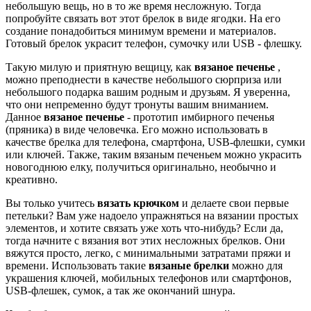
небольшую вещь, но в то же время несложную. Тогда
попробуйте связать вот этот брелок в виде ягодки. На его
создание понадобиться минимум времени и материалов.
Готовый брелок украсит телефон, сумочку или USB - флешку.
Такую милую и приятную вещицу, как
вязаное печенье
,
можно преподнести в качестве небольшого сюрприза или
небольшого подарка вашим родным и друзьям. Я уверенна,
что они непременно будут тронуты вашим вниманием.
Данное
вязаное печенье
- прототип имбирного печенья
(пряника) в виде человечка. Его можно использовать в
качестве брелка для телефона, смартфона, USB-флешки, сумки
или ключей. Также, таким вязаным печеньем можно украсить
новогоднюю елку, получиться оригинально, необычно и
креативно.
Вы только учитесь
вязать крючком
и делаете свои первые
петельки? Вам уже надоело упражняться на вязании простых
элементов, и хотите связать уже хоть что-нибудь? Если да,
тогда начните с вязания вот этих несложных брелков. Они
вяжутся просто, легко, с минимальными затратами пряжи и
времени. Использовать такие
вязаные брелки
можно для
украшения ключей, мобильных телефонов или смартфонов,
USB-флешек, сумок, а так же окончаний шнура.