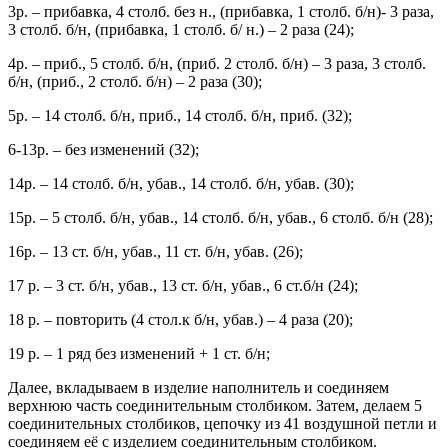
3р. – прибавка, 4 столб. без н., (прибавка, 1 столб. б/н)- 3 раза,
3 столб. б/н, (прибавка, 1 столб. б/ н.) – 2 раза (24);
4р. – приб., 5 столб. б/н, (приб. 2 столб. б/н) – 3 раза, 3 столб.
б/н, (приб., 2 столб. б/н) – 2 раза (30);
5р. – 14 столб. б/н, приб., 14 столб. б/н, приб. (32);
6-13р. – без изменений (32);
14р. – 14 столб. б/н, убав., 14 столб. б/н, убав. (30);
15р. – 5 столб. б/н, убав., 14 столб. б/н, убав., 6 столб. б/н (28);
16р. – 13 ст. б/н, убав., 11 ст. б/н, убав. (26);
17 р. – 3 ст. б/н, убав., 13 ст. б/н, убав., 6 ст.б/н (24);
18 р. – повторить (4 стол.к б/н, убав.) – 4 раза (20);
19 р. – 1 ряд без изменений + 1 ст. б/н;
Далее, вкладываем в изделие наполнитель и соединяем
верхнюю часть соединительным столбиком. Затем, делаем 5
соединительных столбиков, цепочку из 41 воздушной петли и
соединяем её с изделием соединительным столбиком.