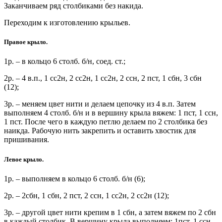
Заканчиваем ряд столбиками без накида.
Переходим к изготовлению крыльев.
Правое крыло.
1р. – в кольцо 6 столб. б/н, соед. ст.;
2р. – 4 в.п., 1 сс2н, 2 сс2н, 1 сс2н, 2 ссн, 2 пст, 1 сбн, 3 сбн
(12);
3р. – меняем цвет нити и делаем цепочку из 4 в.п. Затем
выполняем 4 столб. б/н и в вершину крыла вяжем: 1 пст, 1 ссн,
1 пст. После чего в каждую петлю делаем по 2 столбика без
наикда. Рабочую нить закрепить и оставить хвостик для
пришивания.
Левое крыло.
1р. – выполняем в кольцо 6 столб. б/н (6);
2р. – 2сбн, 1 сбн, 2 пст, 2 ссн, 1 сс2н, 2 сс2н (12);
3р. – другой цвет нити крепим в 1 сбн, а затем вяжем по 2 сбн
в каждый столбик. В вершину крыла выполняем: 1пст, 1 ссн,