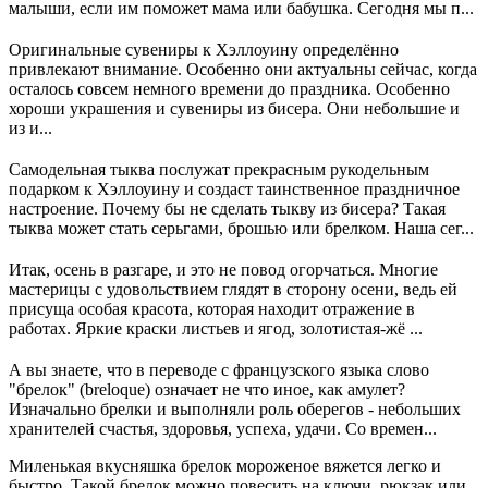
малыши, если им поможет мама или бабушка. Сегодня мы п...
Оригинальные сувениры к Хэллоуину определённо
привлекают внимание. Особенно они актуальны сейчас, когда
осталось совсем немного времени до праздника. Особенно
хороши украшения и сувениры из бисера. Они небольшие и
из и...
Самодельная тыква послужат прекрасным рукодельным
подарком к Хэллоуину и создаст таинственное праздничное
настроение. Почему бы не сделать тыкву из бисера? Такая
тыква может стать серьгами, брошью или брелком. Наша сег...
Итак, осень в разгаре, и это не повод огорчаться. Многие
мастерицы с удовольствием глядят в сторону осени, ведь ей
присуща особая красота, которая находит отражение в
работах. Яркие краски листьев и ягод, золотистая-жё ...
А вы знаете, что в переводе с французского языка слово
"брелок" (breloque) означает не что иное, как амулет?
Изначально брелки и выполняли роль оберегов - небольших
хранителей счастья, здоровья, успеха, удачи. Со времен...
Миленькая вкусняшка брелок мороженое вяжется легко и
быстро. Такой брелок можно повесить на ключи, рюкзак или