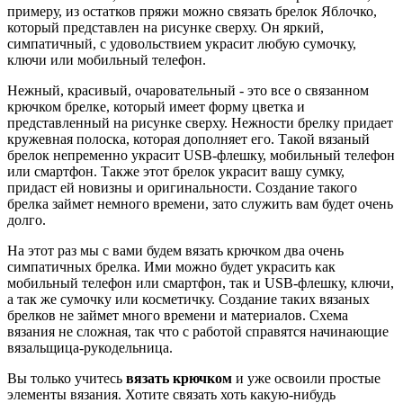
примеру, из остатков пряжи можно связать брелок Яблочко,
который представлен на рисунке сверху. Он яркий,
симпатичный, с удовольствием украсит любую сумочку,
ключи или мобильный телефон.
Нежный, красивый, очаровательный - это все о связанном
крючком брелке, который имеет форму цветка и
представленный на рисунке сверху. Нежности брелку придает
кружевная полоска, которая дополняет его. Такой вязаный
брелок непременно украсит USB-флешку, мобильный телефон
или смартфон. Также этот брелок украсит вашу сумку,
придаст ей новизны и оригинальности. Создание такого
брелка займет немного времени, зато служить вам будет очень
долго.
На этот раз мы с вами будем вязать крючком два очень
симпатичных брелка. Ими можно будет украсить как
мобильный телефон или смартфон, так и USB-флешку, ключи,
а так же сумочку или косметичку. Создание таких вязаных
брелков не займет много времени и материалов. Схема
вязания не сложная, так что с работой справятся начинающие
вязальщица-рукодельница.
Вы только учитесь
вязать крючком
и уже освоили простые
элементы вязания. Хотите связать хоть какую-нибудь